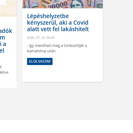
etbe
Nemcsak kevesebb lett a
 aki a Covid
vevő az ingatlanpiacon,
l lakáshitelt
de változott a
hozzáállásuk is
2026. 07. 21. 09:33
 a törlesztőjét a
Kettészakadó, tudatosabbá váló és
szelektív, de közben bizonytalankodó
keresletről beszéltek az idei első fél évet
illetően az ...
ELOLVASOM