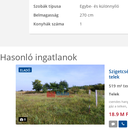
Szobák típusa
Egybe- és különnyíló
Belmagasság
270 cm
Konyhák száma
1
Hasonló ingatlanok
ELADÓ
Szigetcs
telek
519 m² te
Telek
csendes hang
gáz a telken
,
18.9 M F
8