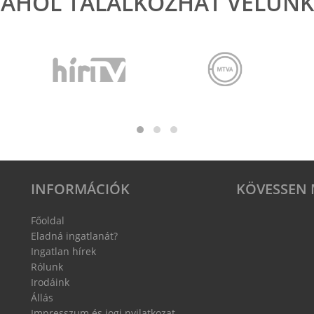
AHOL TALÁLKOZHAT VELÜNK
INFORMÁCIÓK
KÖVESSEN 
Főoldal
Eladná ingatlanát?
Ingatlan hírek
Rólunk
Irodáink
Állás
Impresszum és jogi nyilatkozat