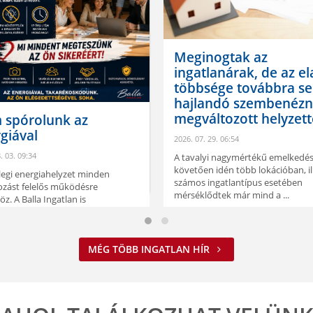
Lépéshelyz
kényszerül,
Meginogtak az
alatt vett fe
ingatlanárak, de az eladók
többsége továbbra sem
2026. 07. 23. 06:45
hajlandó szembenézni a
- így mentheti meg
megváltozott helyzettel
kamatstop után
2026. 07. 29. 06:54
ELOLVASOM
A tavalyi nagymértékű emelkedést
követően idén több lokációban, illetve
számos ingatlantípus esetében
mérséklődtek már mind a ...
ELOLVASOM
MÉG TÖBB INGATLAN HÍR