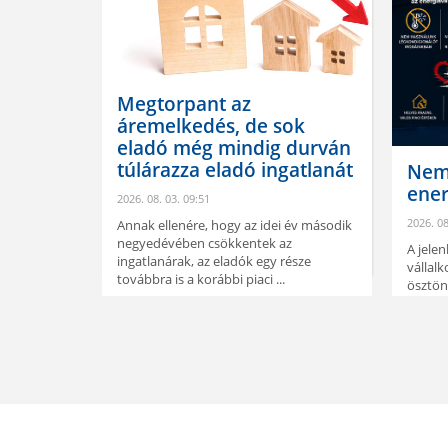
ant az
dés, de sok
ég mindig durván
a eladó ingatlanát
Nem spórolunk az
energiával
:51
2026. 08. 03. 09:34
e, hogy az idei év második
 csökkentek az
A jelenlegi energiahelyzet minden
 az eladók egy része
vállalkozást felelős működésre
korábbi piaci ...
ösztönöz. A Balla Ingatlan is
alkalmazkodik ehhez.
ELOLVASOM