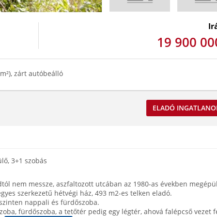
Ir
19 900 00
m²), zárt autóbeálló
ELADÓ INGATLANO
ülő, 3+1 szobás
ndtól nem messze, aszfaltozott utcában az 1980-as években megépül
egyes szerkezetű hétvégi ház, 493 m2-es telken eladó.
 szinten nappali és fürdőszoba.
szoba, fürdőszoba, a tetőtér pedig egy légtér, ahová falépcső vezet f