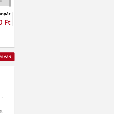
ányár
0 Ft
M VAN
t,
el.