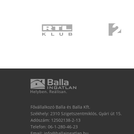
Fővállalkozó Balla és Balla Kft.
Székhely: 2310 Szigetszentmiklós, Gyári út 15.
Adószám: 12502138-2-13
Telefon:
06-1-280-46-23
Email:
info@ballaingatlan.hu