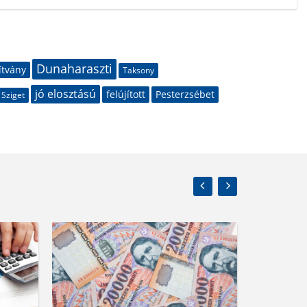
Dunaharaszti
ítvány
Taksony
jó elosztású
felújított
Pesterzsébet
 Sziget