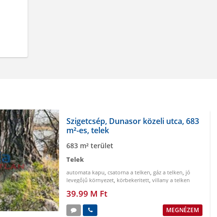
Szigetcsép, Dunasor közeli utca, 683
m²-es, telek
683 m² terület
Telek
automata kapu
,
csatorna a telken
,
gáz a telken
,
jó
levegőjű környezet
,
körbekeritett
,
villany a telken
39.99 M Ft
MEGNÉZEM