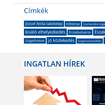
Címkék
József Attila lakótelep
Kőbánya
Szentendrei ing
kiváló elhelyezkedés
Észak
Erzsébetváros
jó közlekedés
Szigethalom
Szigetszentmiklós
INGATLAN HÍREK