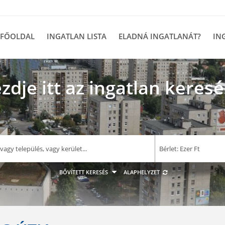
FŐOLDAL
INGATLAN LISTA
ELADNÁ INGATLANÁT?
IN
zdje itt az ingatlan keresé
–
Bérlet: Ezer Ft
E F
BŐVÍTETT KERESÉS
ALAPHELYZET