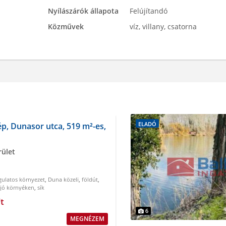
Nyílászárók állapota
Felújítandó
Közművek
víz, villany, csatorna
ELADÓ
ép, Dunasor utca, 519 m²-es,
rület
ulatos környezet
,
Duna közeli
,
földút
,
jó környéken
,
sík
t
6
MEGNÉZEM