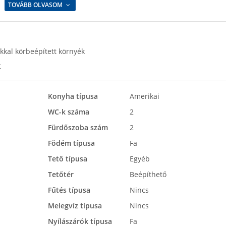
TOVÁBB OLVASOM
kkal körbeépített környék
t
Konyha típusa
Amerikai
WC-k száma
2
Fürdőszoba szám
2
Födém típusa
Fa
Tető típusa
Egyéb
Tetőtér
Beépíthető
Fűtés típusa
Nincs
Melegvíz típusa
Nincs
Nyílászárók típusa
Fa