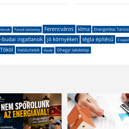
Ferencváros
klíma
Energetikai Tanús
atlanok
Füredi lakótelep
-budai ingatlanok
jó környéken
tégla építésű
Csepel
Tököl
Halásztelek
Óhegyi lakótelep
Kiadó