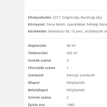
Elhelyezkedés:
2317, Szigetcsép, Barátság útja
Környezet:
Duna közeli, nyaralókkal, hétvégi háza
Közlekedés:
Volánbusz kb, 15 perc, aszfaltozott ú
Alapterület
90 m²
Telekterület
493 m²
Szobák száma
3
Félszobák száma
1
Szerkezet
Könnyű szerkezet
Állapot
Felújítandó
Belsőállapot
Felújítandó
Szintek száma
2
Építés éve
1980