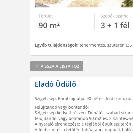
Terület
Szobák száma
90 m²
3 + 1 fél
Egyéb tulajdonságok:
tehermentes, szuteren (35 
VISSZA A LISTÁHOZ
Eladó Üdülő
Szigetcsép, Barátság útja, 90 m²-es, földszinti, üd
Felújítandó vagy bontandó!
Szigetcsép kedvelt részén, Dunától, szabad stra
felújítandó, vagy bontandó 90 m2-es, 3-szintes, v
A nyaraló elrendezése: a téglából épült szuterén
A földszint és a tetőtér: faház, ahol nappali, háló