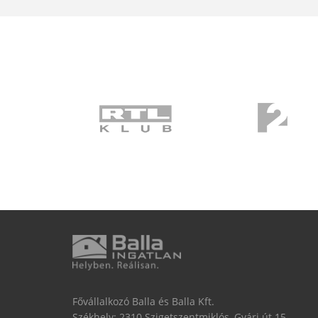
Fővállalkozó Balla és Balla Kft.
Székhely: 2310 Szigetszentmiklós, Gyári út 15.