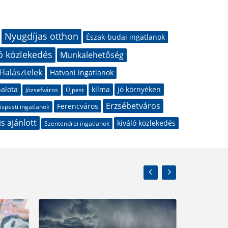
Nyugdíjas otthon
Észak-budai ingatlanok
ó közlekedés
Munkalehetőség
Halásztelek
Hatvani ingatlanok
alota
klíma
jó környéken
Józsefváros
Újpest
Erzsébetváros
Ferencváros
ispesti ingatlanok
is ajánlott
kiváló közlekedés
Szentendrei ingatlanok