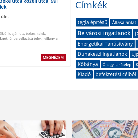
Béke utca közeli utca, 991
Címkék
lek
rület
tégla építésű
Állásajánlat
Belvárosi ingatlanok
j
élból is ajánlott
,
építési telek
,
őknek
,
új parcellázású telek.
,
villany a
Energetikai Tanúsítvány
telken
Dunakeszi ingatlanok
Újp
MEGNÉZEM
Kőbánya
Óhegyi lakótelep
K
Kiadó
befektetési célból 