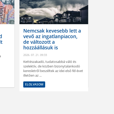
Nemcsak kevesebb lett a
A gomb
d
vevő az ingatlanpiacon,
helyett
lt
de változott a
progra
hozzáállásuk is
2026. 07. 21.
2026. 07. 21. 09:33
a
Ígylakunk-i
lehetőséget
Kettészakadó, tudatosabbá váló és
energiahat
szelektív, de közben bizonytalankodó
rendszeréne
keresletről beszéltek az idei első fél évet
illetően az ...
ELOLVAS
ELOLVASOM