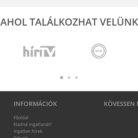
AHOL TALÁLKOZHAT VELÜNK
INFORMÁCIÓK
KÖVESSEN 
Főoldal
Eladná ingatlanát?
Ingatlan hírek
Rólunk