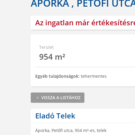
ÁPORKA , PETŐFI UTC
Az ingatlan már értékesítésr
Terület
954 m²
Egyéb tulajdonságok:
tehermentes
VISSZA A LISTÁHOZ
Eladó Telek
Áporka, Petőfi utca, 954 m²-es, telek