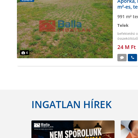
Áporka, 
m²-es, te
991 m² te
Telek
befektetési c
összeköltöz
telken
,
víz a 
24 M Ft
4
INGATLAN HÍREK