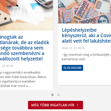
Lépéshelyzetbe
kényszerül, aki a Covi
inogtak az
alatt vett fel lakáshite
tlanárak, de az eladók
bsége továbbra sem
2026. 07. 23. 06:45
andó szembenézni a
- így mentheti meg a törlesztőjét 
áltozott helyzettel
kamatstop után
. 29. 06:54
ELOLVASOM
lyi nagymértékű emelkedést
en idén több lokációban, illetve
 ingatlantípus esetében
lődtek már mind a ...
VASOM
MÉG TÖBB INGATLAN HÍR