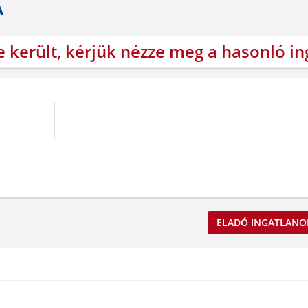
A
e került, kérjük nézze meg a hasonló i
ELADÓ INGATLANO