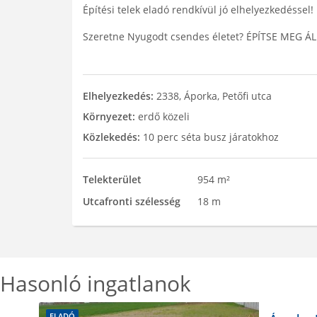
Építési telek eladó rendkívül jó elhelyezkedéssel!
Szeretne Nyugodt csendes életet? ÉPÍTSE MEG Á
Elhelyezkedés:
2338, Áporka, Petőfi utca
Környezet:
erdő közeli
Közlekedés:
10 perc séta busz járatokhoz
Telekterület
954 m²
Utcafronti szélesség
18 m
Hasonló ingatlanok
ELADÓ