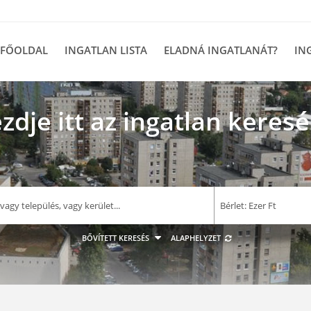
FŐOLDAL
INGATLAN LISTA
ELADNÁ INGATLANÁT?
IN
zdje itt az ingatlan keresé
–
Bérlet: Ezer Ft
E F
BŐVÍTETT KERESÉS
ALAPHELYZET