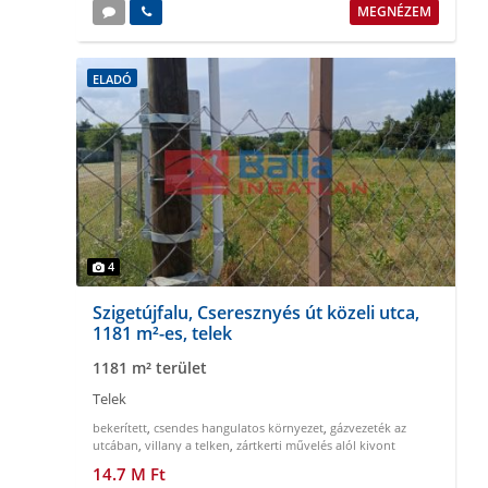
MEGNÉZEM
ELADÓ
4
Szigetújfalu, Cseresznyés út közeli utca,
1181 m²-es, telek
1181 m² terület
Telek
bekerített
,
csendes hangulatos környezet
,
gázvezeték az
utcában
,
villany a telken
,
zártkerti művelés alól kivont
14.7 M Ft