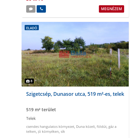
MEGNÉZEM
ELADÓ
8
Szigetcsép, Dunasor utca, 519 m²-es, telek
519 m² terület
Telek
csendes hangulatos környezet
,
Duna közeli
,
földút
,
gáz a
telken
,
jó környéken
,
sík