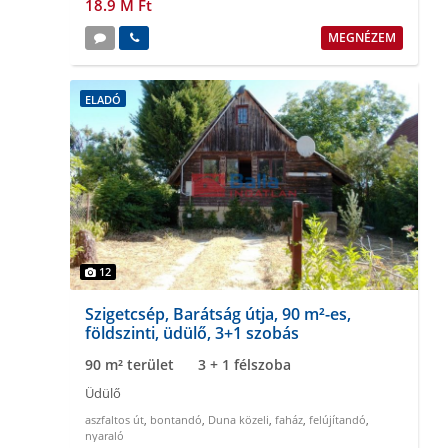
18.9 M Ft
MEGNÉZEM
ELADÓ
12
Szigetcsép, Barátság útja, 90 m²-es,
földszinti, üdülő, 3+1 szobás
90 m² terület
3 + 1 félszoba
Üdülő
aszfaltos út
,
bontandó
,
Duna közeli
,
faház
,
felújítandó
,
nyaraló