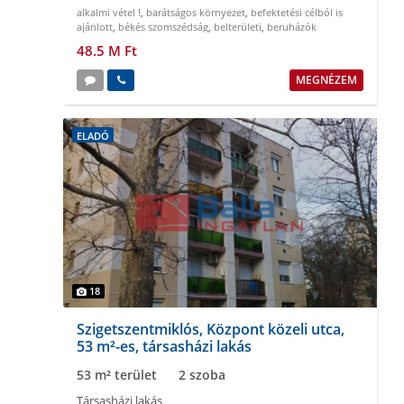
alkalmi vétel !
,
barátságos környezet
,
befektetési célból is
ajánlott
,
békés szomszédság
,
belterületi
,
beruházók
figyelmébe
48.5 M Ft
MEGNÉZEM
ELADÓ
18
Szigetszentmiklós, Központ közeli utca,
53 m²-es, társasházi lakás
53 m² terület
2 szoba
Társasházi lakás