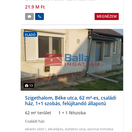
21.9 M Ft
MEGNÉZEM
ELADÓ
13
Szigethalom, Béke utca, 62 m²-es, családi
ház, 1+1 szobás, felújítandó állapotú
62 m² terület
1 + 1 félszoba
Családi ház
alkalmi vétel !
,
alkuképes
,
aszfaltos utca
,
azonnal birtokba