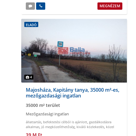
MEGNÉZEM
ELADÓ
4
Majosháza, Kapitány tanya, 35000 m²-es,
mezőgazdasági ingatlan
35000 m² terület
Mezőgazdasági ingatlan
állattartás
,
befektetési célból is ajánlott
,
gazdálkodásra
alkalmas
,
jó megközelíthetőség
,
kiváló közlekedés
,
közel
Budapesthez
39 M Ft