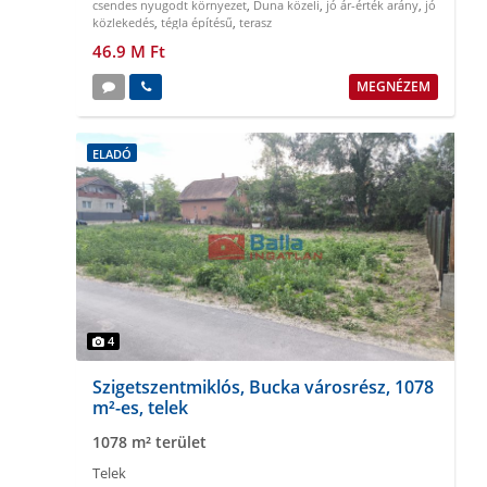
csendes nyugodt környezet
,
Duna közeli
,
jó ár-érték arány
,
jó
közlekedés
,
tégla építésű
,
terasz
46.9 M Ft
MEGNÉZEM
ELADÓ
4
Szigetszentmiklós, Bucka városrész, 1078
m²-es, telek
1078 m² terület
Telek