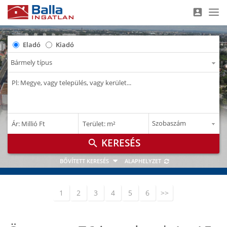
account_box
Nav
Eladó
Kiadó
–
–
Ár: Millió Ft
Terület: m²
M Ft
m²
search
BŐVÍTETT KERESÉS
ALAPHELYZET
1
2
3
4
5
6
>>