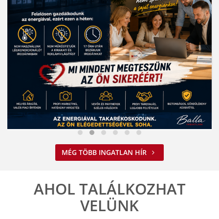
Nem spórolunk az energiával
MÉG TÖBB INGATLAN HÍR
2026. 08. 03. 09:34
A jelenlegi energiahelyzet minden vállalkozást felelős működésre
ösztönöz. A Balla Ingatlan is alkalmazkodik ehhez.
AHOL TALÁLKOZHAT
ELOLVASOM
VELÜNK