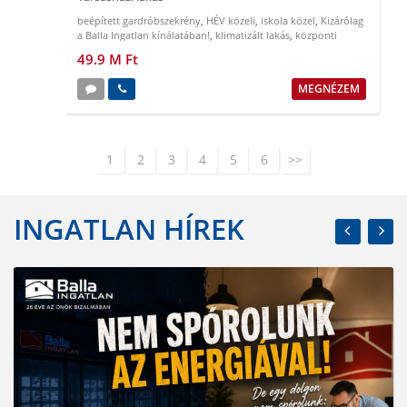
beépített gardróbszekrény
,
HÉV közeli
,
iskola közel
,
Kizárólag
a Balla Ingatlan kínálatában!
,
klimatizált lakás
,
központi
elhelyezkedés
49.9 M Ft
MEGNÉZEM
1
2
3
4
5
6
>>
INGATLAN HÍREK