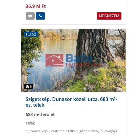
36.9 M Ft
MEGNÉZEM
ELADÓ
6
Szigetcsép, Dunasor közeli utca, 683 m²-
es, telek
683 m² terület
Telek
automata kapu
,
csatorna a telken
,
gáz a telken
,
jó levegőjű