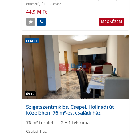
emésztő
,
fedett terasz
44.9 M Ft
MEGNÉZEM
ELADÓ
12
Szigetszentmiklós, Csepel, Hollnadi út
közelében, 76 m²-es, családi ház
76 m² terület
2 + 1 félszoba
Családi ház