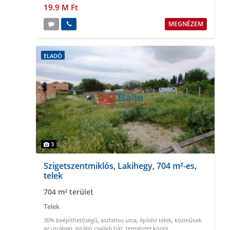
19.9 M Ft
MEGNÉZEM
ELADÓ
3
Szigetszentmiklós, Lakihegy, 704 m²-es,
telek
704 m² terület
Telek
30% beépíthetőségű
,
aszfaltos utca
,
építési telek
,
közművek
az utcában
,
önálló családi ház
,
természet közeli