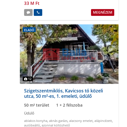
33 M Ft
MEGNÉZEM
ELADÓ
12
Szigetszentmiklós, Kavicsos tó közeli
utca, 50 m²-es, 1. emeleti, üdülő
50 m² terület
1 + 2 félszoba
Üdülő
ablakos konyha
,
aknás garázs
,
alacsony emelet
,
alápincézett
,
autóbeálló
,
azonnal költözhető