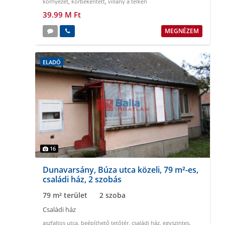
környezet
,
körbekeritett
,
villany a telken
39.99 M Ft
MEGNÉZEM
ELADÓ
16
Dunavarsány, Búza utca közeli, 79 m²-es,
családi ház, 2 szobás
79 m² terület
2 szoba
Családi ház
aszfaltos utca
,
beépíthető tetőtér
,
családi ház
,
egyszintes
,