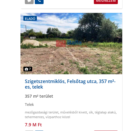
MEGNÉZEM
ELADÓ
7
Szigetszentmiklós, Felsőtag utca, 357 m²-
es, telek
357 m² terület
Telek
mezőgazdasági terület
,
művelésből kivett
,
sík
,
téglalap alakú
,
tehermentes
,
vízparthoz közel
7.9 M Ft