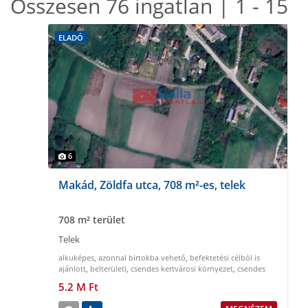
Összesen 76 ingatlan | 1 - 15
ELADÓ
6
Makád, Zöldfa utca, 708 m²-es, telek
708 m² terület
Telek
alkuképes
,
azonnal birtokba vehető
,
befektetési célból is
ajánlott
,
belterületi
,
csendes kertvárosi környezet
,
csendes
nyugodt környezet
5.2 M Ft