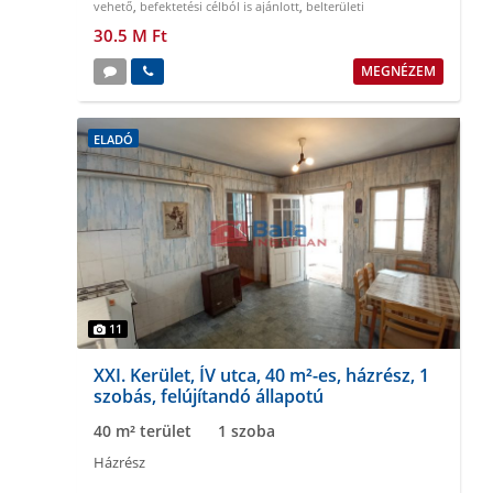
vehető
,
befektetési célból is ajánlott
,
belterületi
30.5 M Ft
MEGNÉZEM
ELADÓ
11
XXI. Kerület, ÍV utca, 40 m²-es, házrész, 1
szobás, felújítandó állapotú
40 m² terület
1 szoba
Házrész