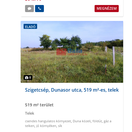
MEGNÉZEM
ELADÓ
8
Szigetcsép, Dunasor utca, 519 m²-es, telek
519 m² terület
Telek
csendes hangulatos környezet
,
Duna közeli
,
földút
,
gáz a
telken
,
jó környéken
,
sík