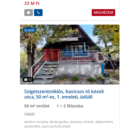
33 M Ft
MEGNÉZEM
ELADÓ
12
Szigetszentmiklós, Kavicsos tó közeli
utca, 50 m²-es, 1. emeleti, üdülő
50 m² terület
1 + 2 félszoba
Üdülő
ablakos konyha
,
aknás garázs
,
alacsony emelet
,
alápincézett
,
autóbeálló
,
azonnal költözhető