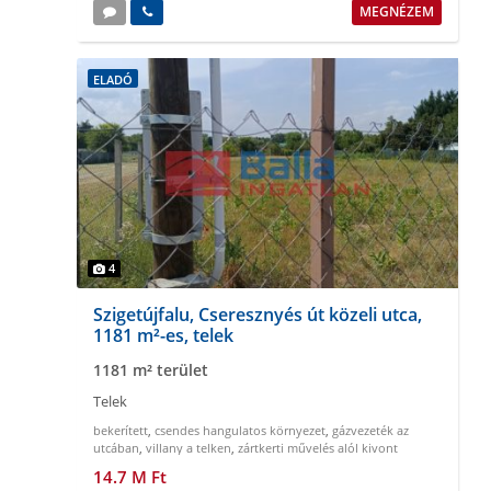
MEGNÉZEM
ELADÓ
4
Szigetújfalu, Cseresznyés út közeli utca,
1181 m²-es, telek
1181 m² terület
Telek
bekerített
,
csendes hangulatos környezet
,
gázvezeték az
utcában
,
villany a telken
,
zártkerti művelés alól kivont
14.7 M Ft