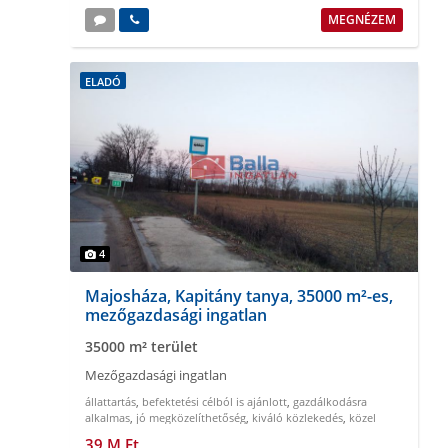
MEGNÉZEM
ELADÓ
4
Majosháza, Kapitány tanya, 35000 m²-es,
mezőgazdasági ingatlan
35000 m² terület
Mezőgazdasági ingatlan
állattartás
,
befektetési célból is ajánlott
,
gazdálkodásra
alkalmas
,
jó megközelíthetőség
,
kiváló közlekedés
,
közel
Budapesthez
39 M Ft