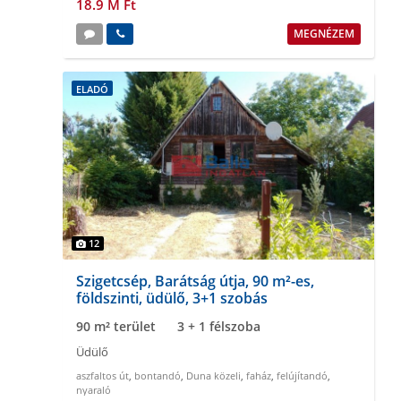
18.9 M Ft
MEGNÉZEM
ELADÓ
12
Szigetcsép, Barátság útja, 90 m²-es,
földszinti, üdülő, 3+1 szobás
90 m² terület
3 + 1 félszoba
Üdülő
aszfaltos út
,
bontandó
,
Duna közeli
,
faház
,
felújítandó
,
nyaraló