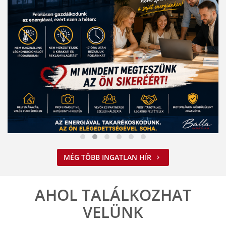
Nem spórolunk az energiával
MÉG TÖBB INGATLAN HÍR
2026. 08. 03. 09:34
A jelenlegi energiahelyzet minden vállalkozást felelős működésre
ösztönöz. A Balla Ingatlan is alkalmazkodik ehhez.
AHOL TALÁLKOZHAT
ELOLVASOM
VELÜNK