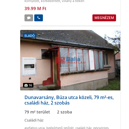
környezet
,
körbekeritett
,
villany a telken
39.99 M Ft
MEGNÉZEM
ELADÓ
16
Dunavarsány, Búza utca közeli, 79 m²-es,
családi ház, 2 szobás
79 m² terület
2 szoba
Családi ház
aszfaltos utca
,
beépíthető tetőtér
,
családi ház
,
egyszintes
,