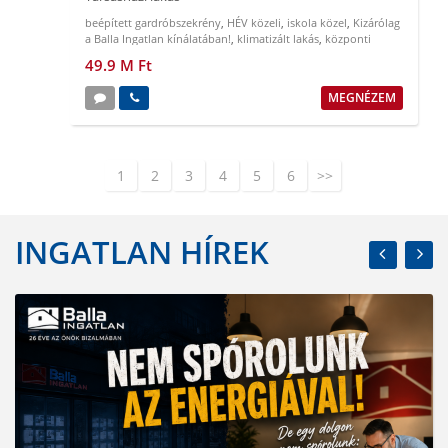
beépített gardróbszekrény
,
HÉV közeli
,
iskola közel
,
Kizárólag
a Balla Ingatlan kínálatában!
,
klimatizált lakás
,
központi
elhelyezkedés
49.9 M Ft
MEGNÉZEM
1
2
3
4
5
6
>>
INGATLAN HÍREK