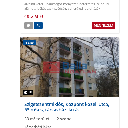
alkalmi vétel !
,
barátságos környezet
,
befektetési célból is
ajánlott
,
békés szomszédság
,
belterületi
,
beruházók
figyelmébe
48.5 M Ft
MEGNÉZEM
ELADÓ
18
Szigetszentmiklós, Központ közeli utca,
53 m²-es, társasházi lakás
53 m² terület
2 szoba
Társasházi lakás