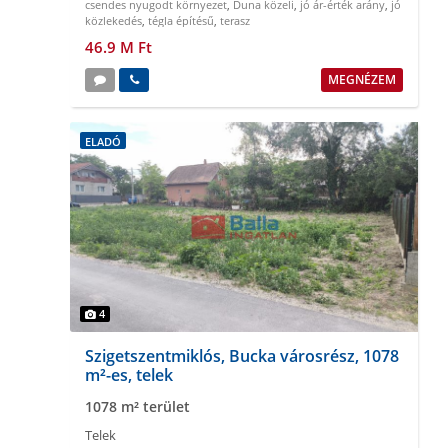
csendes nyugodt környezet
,
Duna közeli
,
jó ár-érték arány
,
jó
közlekedés
,
tégla építésű
,
terasz
46.9 M Ft
MEGNÉZEM
ELADÓ
4
Szigetszentmiklós, Bucka városrész, 1078
m²-es, telek
1078 m² terület
Telek