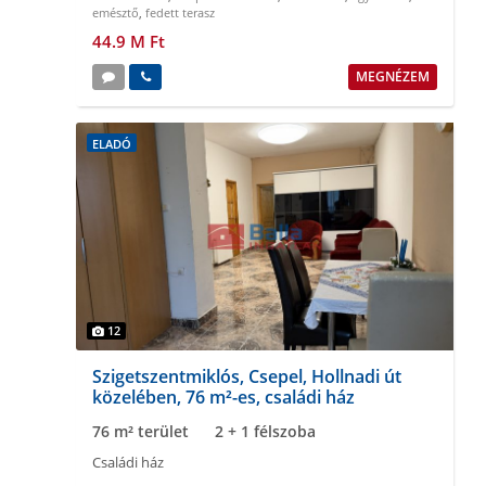
emésztő
,
fedett terasz
44.9 M Ft
MEGNÉZEM
ELADÓ
12
Szigetszentmiklós, Csepel, Hollnadi út
közelében, 76 m²-es, családi ház
76 m² terület
2 + 1 félszoba
Családi ház