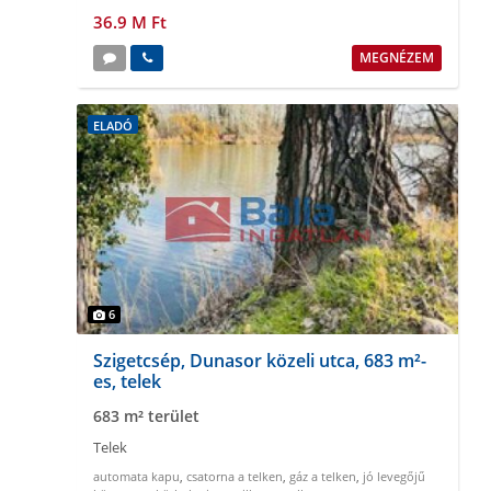
36.9 M Ft
MEGNÉZEM
ELADÓ
6
Szigetcsép, Dunasor közeli utca, 683 m²-
es, telek
683 m² terület
Telek
automata kapu
,
csatorna a telken
,
gáz a telken
,
jó levegőjű