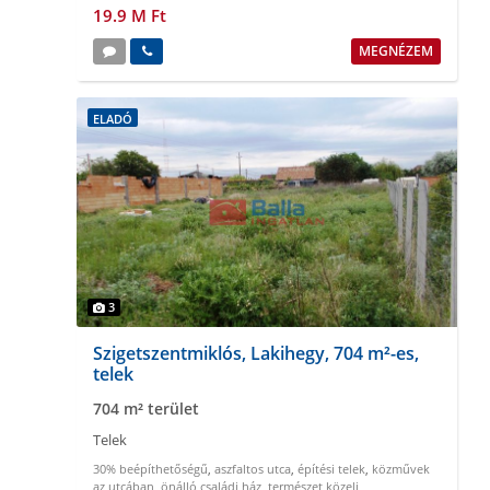
19.9 M Ft
MEGNÉZEM
ELADÓ
3
Szigetszentmiklós, Lakihegy, 704 m²-es,
telek
704 m² terület
Telek
30% beépíthetőségű
,
aszfaltos utca
,
építési telek
,
közművek
az utcában
,
önálló családi ház
,
természet közeli