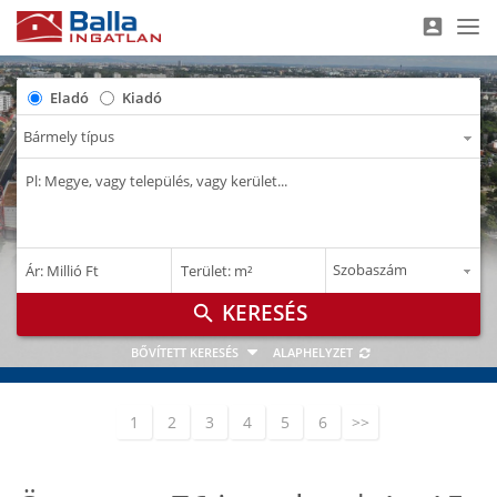
account_box
Nav
Eladó
Kiadó
–
–
Ár: Millió Ft
Terület: m²
M Ft
m²
search
BŐVÍTETT KERESÉS
ALAPHELYZET
1
2
3
4
5
6
>>