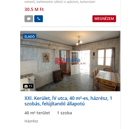
vehető
,
befektetési célból is ajánlott
,
belterületi
30.5 M Ft
MEGNÉZEM
ELADÓ
11
XXI. Kerület, ÍV utca, 40 m²-es, házrész, 1
szobás, felújítandó állapotú
40 m² terület
1 szoba
Házrész