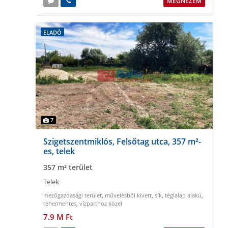
MEGNÉZEM
ELADÓ
7
Szigetszentmiklós, Felsőtag utca, 357 m²-
es, telek
357 m² terület
Telek
mezőgazdasági terület
,
művelésből kivett
,
sík
,
téglalap alakú
,
tehermentes
,
vízparthoz közel
7.9 M Ft