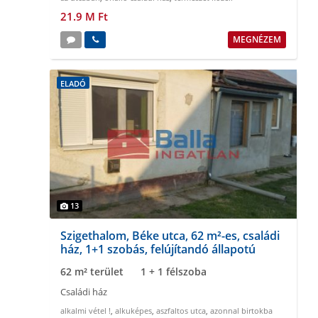
21.9 M Ft
MEGNÉZEM
ELADÓ
13
Szigethalom, Béke utca, 62 m²-es, családi
ház, 1+1 szobás, felújítandó állapotú
62 m² terület
1 + 1 félszoba
Családi ház
alkalmi vétel !
,
alkuképes
,
aszfaltos utca
,
azonnal birtokba