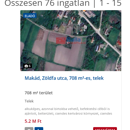
Összesen 76 ingatlan | 1 - 15
ELADÓ
6
Makád, Zöldfa utca, 708 m²-es, telek
708 m² terület
Telek
alkuképes
,
azonnal birtokba vehető
,
befektetési célból is
ajánlott
,
belterületi
,
csendes kertvárosi környezet
,
csendes
nyugodt környezet
5.2 M Ft