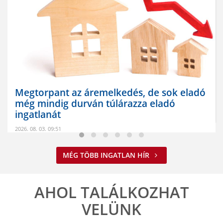
Nem spórolunk az energiával
MÉG TÖBB INGATLAN HÍR
2026. 08. 03. 09:34
A jelenlegi energiahelyzet minden vállalkozást felelős működésre
ösztönöz. A Balla Ingatlan is alkalmazkodik ehhez.
AHOL TALÁLKOZHAT
ELOLVASOM
VELÜNK