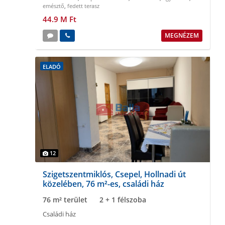
emésztő
,
fedett terasz
44.9 M Ft
MEGNÉZEM
ELADÓ
12
Szigetszentmiklós, Csepel, Hollnadi út
közelében, 76 m²-es, családi ház
76 m² terület
2 + 1 félszoba
Családi ház