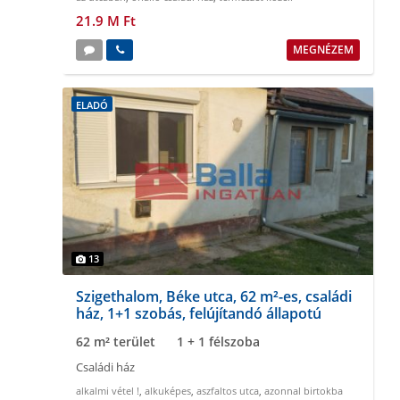
21.9 M Ft
MEGNÉZEM
ELADÓ
13
Szigethalom, Béke utca, 62 m²-es, családi
ház, 1+1 szobás, felújítandó állapotú
62 m² terület
1 + 1 félszoba
Családi ház
alkalmi vétel !
,
alkuképes
,
aszfaltos utca
,
azonnal birtokba