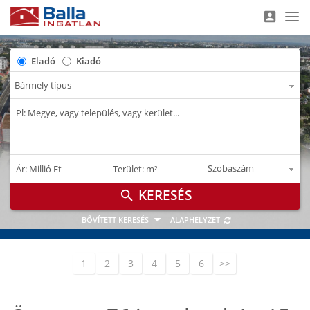
account_box
Nav
Eladó
Kiadó
–
–
Ár: Millió Ft
Terület: m²
M Ft
m²
search
BŐVÍTETT KERESÉS
ALAPHELYZET
1
2
3
4
5
6
>>