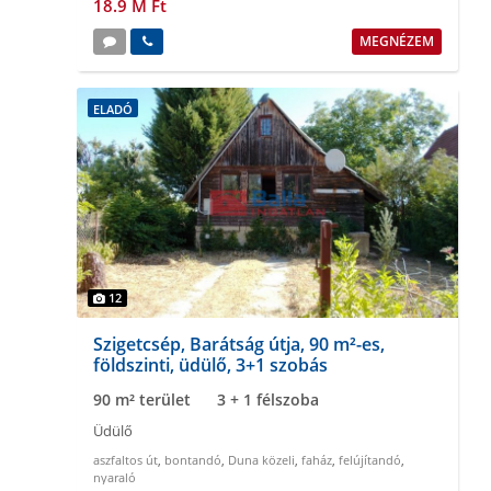
18.9 M Ft
MEGNÉZEM
ELADÓ
12
Szigetcsép, Barátság útja, 90 m²-es,
földszinti, üdülő, 3+1 szobás
90 m² terület
3 + 1 félszoba
Üdülő
aszfaltos út
,
bontandó
,
Duna közeli
,
faház
,
felújítandó
,
nyaraló