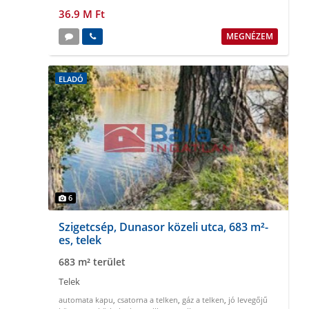
36.9 M Ft
MEGNÉZEM
ELADÓ
6
Szigetcsép, Dunasor közeli utca, 683 m²-
es, telek
683 m² terület
Telek
automata kapu
,
csatorna a telken
,
gáz a telken
,
jó levegőjű