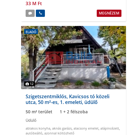
33 M Ft
MEGNÉZEM
ELADÓ
12
Szigetszentmiklós, Kavicsos tó közeli
utca, 50 m²-es, 1. emeleti, üdülő
50 m² terület
1 + 2 félszoba
Üdülő
ablakos konyha
,
aknás garázs
,
alacsony emelet
,
alápincézett
,
autóbeálló
,
azonnal költözhető