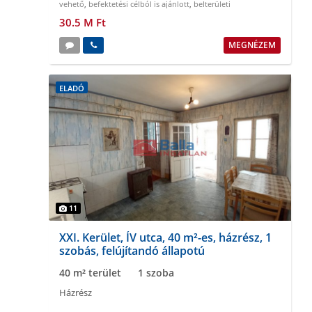
vehető
,
befektetési célból is ajánlott
,
belterületi
30.5 M Ft
MEGNÉZEM
ELADÓ
11
XXI. Kerület, ÍV utca, 40 m²-es, házrész, 1
szobás, felújítandó állapotú
40 m² terület
1 szoba
Házrész