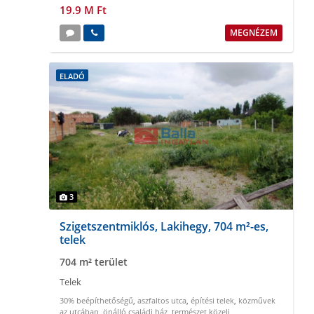
19.9 M Ft
MEGNÉZEM
ELADÓ
3
Szigetszentmiklós, Lakihegy, 704 m²-es,
telek
704 m² terület
Telek
30% beépíthetőségű
,
aszfaltos utca
,
építési telek
,
közművek
az utcában
,
önálló családi ház
,
természet közeli