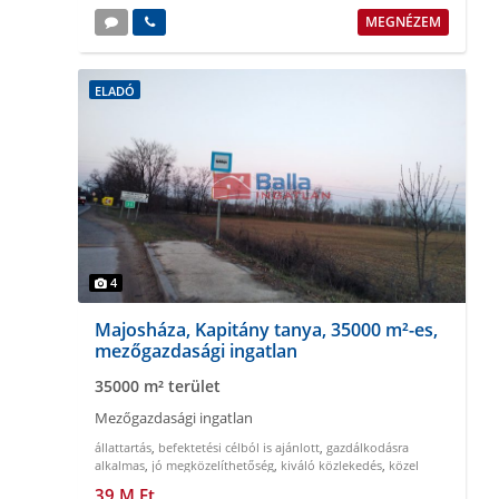
MEGNÉZEM
ELADÓ
4
Majosháza, Kapitány tanya, 35000 m²-es,
mezőgazdasági ingatlan
35000 m² terület
Mezőgazdasági ingatlan
állattartás
,
befektetési célból is ajánlott
,
gazdálkodásra
alkalmas
,
jó megközelíthetőség
,
kiváló közlekedés
,
közel
Budapesthez
39 M Ft