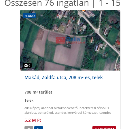
Összesen 76 ingatlan | 1 - 15
ELADÓ
6
Makád, Zöldfa utca, 708 m²-es, telek
708 m² terület
Telek
alkuképes
,
azonnal birtokba vehető
,
befektetési célból is
ajánlott
,
belterületi
,
csendes kertvárosi környezet
,
csendes
nyugodt környezet
5.2 M Ft