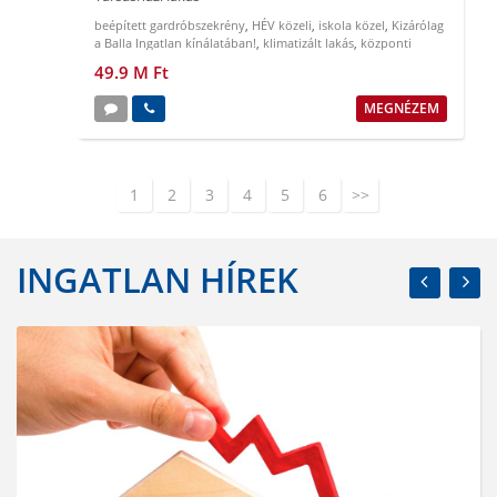
beépített gardróbszekrény
,
HÉV közeli
,
iskola közel
,
Kizárólag
a Balla Ingatlan kínálatában!
,
klimatizált lakás
,
központi
elhelyezkedés
49.9 M Ft
MEGNÉZEM
1
2
3
4
5
6
>>
INGATLAN HÍREK