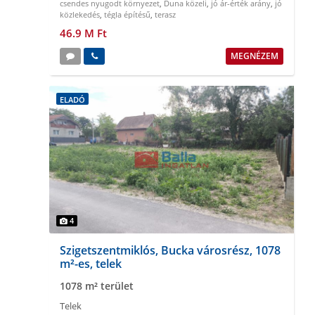
csendes nyugodt környezet
,
Duna közeli
,
jó ár-érték arány
,
jó
közlekedés
,
tégla építésű
,
terasz
46.9 M Ft
MEGNÉZEM
ELADÓ
4
Szigetszentmiklós, Bucka városrész, 1078
m²-es, telek
1078 m² terület
Telek