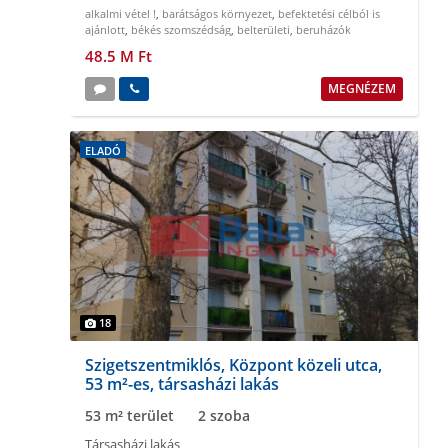
alkalmi vétel !
,
barátságos környezet
,
befektetési célból is
ajánlott
,
békés szomszédság
,
belterületi
,
beruházók
figyelmébe
48.5 M Ft
MEGNÉZEM
ELADÓ
18
Szigetszentmiklós, Központ közeli utca,
53 m²-es, társasházi lakás
53 m² terület
2 szoba
Társasházi lakás