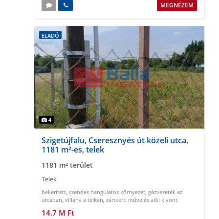
MEGNÉZEM
ELADÓ
4
Szigetújfalu, Cseresznyés út közeli utca,
1181 m²-es, telek
1181 m² terület
Telek
bekerített
,
csendes hangulatos környezet
,
gázvezeték az
utcában
,
villany a telken
,
zártkerti művelés alól kivont
14.7 M Ft