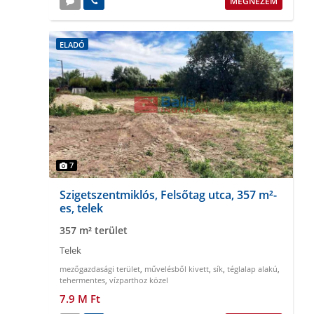
MEGNÉZEM
ELADÓ
7
Szigetszentmiklós, Felsőtag utca, 357 m²-
es, telek
357 m² terület
Telek
mezőgazdasági terület
,
művelésből kivett
,
sík
,
téglalap alakú
,
tehermentes
,
vízparthoz közel
7.9 M Ft