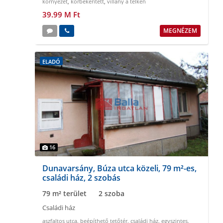
környezet
,
körbekeritett
,
villany a telken
39.99 M Ft
MEGNÉZEM
ELADÓ
16
Dunavarsány, Búza utca közeli, 79 m²-es,
családi ház, 2 szobás
79 m² terület
2 szoba
Családi ház
aszfaltos utca
,
beépíthető tetőtér
,
családi ház
,
egyszintes
,