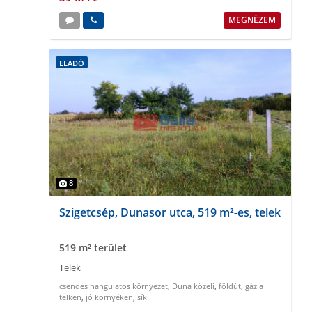
MEGNÉZEM
ELADÓ
8
Szigetcsép, Dunasor utca, 519 m²-es, telek
519 m² terület
Telek
csendes hangulatos környezet
,
Duna közeli
,
földút
,
gáz a
telken
,
jó környéken
,
sík