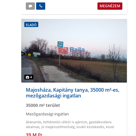
MEGNÉZEM
ELADÓ
4
Majosháza, Kapitány tanya, 35000 m²-es,
mezőgazdasági ingatlan
35000 m² terület
Mezőgazdasági ingatlan
állattartás
,
befektetési célból is ajánlott
,
gazdálkodásra
alkalmas
,
jó megközelíthetőség
,
kiváló közlekedés
,
közel
Budapesthez
39 M Ft