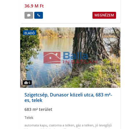
36.9 M Ft
MEGNÉZEM
ELADÓ
6
Szigetcsép, Dunasor közeli utca, 683 m²-
es, telek
683 m² terület
Telek
automata kapu
,
csatorna a telken
,
gáz a telken
,
jó levegőjű