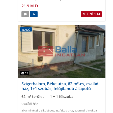
21.9 M Ft
MEGNÉZEM
ELADÓ
13
Szigethalom, Béke utca, 62 m²-es, családi
ház, 1+1 szobás, felújítandó állapotú
62 m² terület
1 + 1 félszoba
Családi ház
alkalmi vétel !
,
alkuképes
,
aszfaltos utca
,
azonnal birtokba