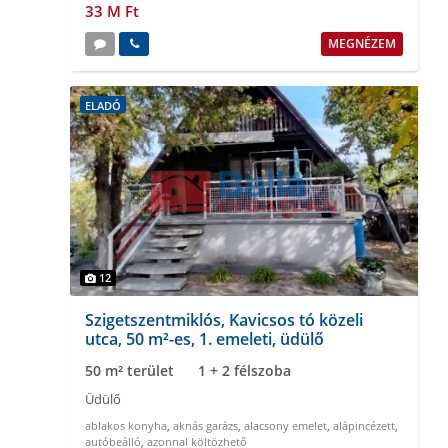
33 M Ft
MEGNÉZEM
ELADÓ
12
Szigetszentmiklós, Kavicsos tó közeli
utca, 50 m²-es, 1. emeleti, üdülő
50 m² terület
1 + 2 félszoba
Üdülő
ablakos konyha
,
aknás garázs
,
alacsony emelet
,
alápincézett
,
autóbeálló
,
azonnal költözhető