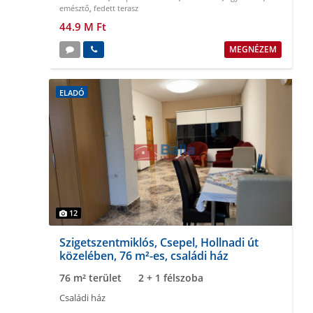
emésztő
,
fedett terasz
44.9 M Ft
MEGNÉZEM
ELADÓ
12
Szigetszentmiklós, Csepel, Hollnadi út
közelében, 76 m²-es, családi ház
76 m² terület
2 + 1 félszoba
Családi ház