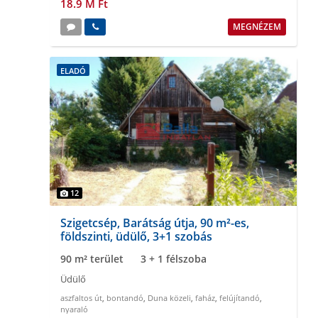
18.9 M Ft
MEGNÉZEM
ELADÓ
12
Szigetcsép, Barátság útja, 90 m²-es,
földszinti, üdülő, 3+1 szobás
90 m² terület
3 + 1 félszoba
Üdülő
aszfaltos út
,
bontandó
,
Duna közeli
,
faház
,
felújítandó
,
nyaraló