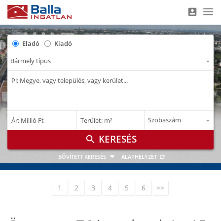
account_box
Nav
Eladó
Kiadó
–
–
Ár: Millió Ft
Terület: m²
M Ft
m²
search
BŐVÍTETT KERESÉS
ALAPHELYZET
1
2
3
4
5
6
>>