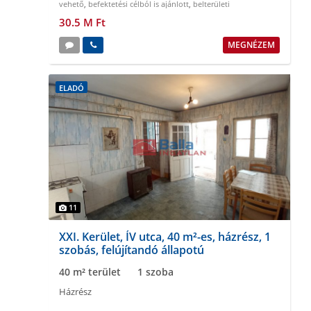
vehető
,
befektetési célból is ajánlott
,
belterületi
30.5 M Ft
MEGNÉZEM
ELADÓ
11
XXI. Kerület, ÍV utca, 40 m²-es, házrész, 1
szobás, felújítandó állapotú
40 m² terület
1 szoba
Házrész