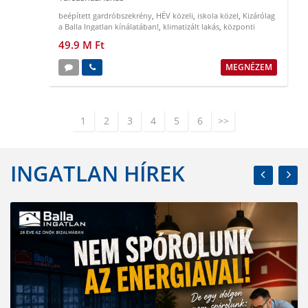
beépített gardróbszekrény
,
HÉV közeli
,
iskola közel
,
Kizárólag
a Balla Ingatlan kínálatában!
,
klimatizált lakás
,
központi
elhelyezkedés
49.9 M Ft
MEGNÉZEM
1
2
3
4
5
6
>>
INGATLAN HÍREK