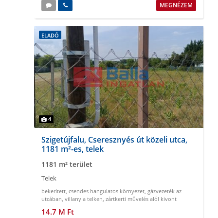
MEGNÉZEM
ELADÓ
4
Szigetújfalu, Cseresznyés út közeli utca,
1181 m²-es, telek
1181 m² terület
Telek
bekerített
,
csendes hangulatos környezet
,
gázvezeték az
utcában
,
villany a telken
,
zártkerti művelés alól kivont
14.7 M Ft