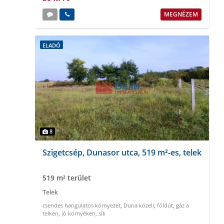
MEGNÉZEM
ELADÓ
8
Szigetcsép, Dunasor utca, 519 m²-es, telek
519 m² terület
Telek
csendes hangulatos környezet
,
Duna közeli
,
földút
,
gáz a
telken
,
jó környéken
,
sík