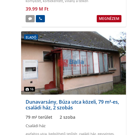
környezet
,
körbekeritett
,
villany a telken
39.99 M Ft
MEGNÉZEM
ELADÓ
16
Dunavarsány, Búza utca közeli, 79 m²-es,
családi ház, 2 szobás
79 m² terület
2 szoba
Családi ház
aszfaltos utca
,
beépíthető tetőtér
,
családi ház
,
egyszintes
,