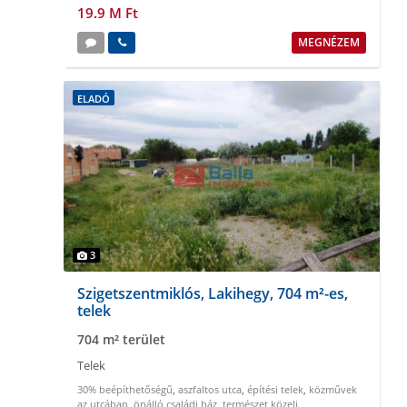
19.9 M Ft
MEGNÉZEM
ELADÓ
3
Szigetszentmiklós, Lakihegy, 704 m²-es,
telek
704 m² terület
Telek
30% beépíthetőségű
,
aszfaltos utca
,
építési telek
,
közművek
az utcában
,
önálló családi ház
,
természet közeli