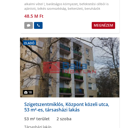
alkalmi vétel !
,
barátságos környezet
,
befektetési célból is
ajánlott
,
békés szomszédság
,
belterületi
,
beruházók
figyelmébe
48.5 M Ft
MEGNÉZEM
ELADÓ
18
Szigetszentmiklós, Központ közeli utca,
53 m²-es, társasházi lakás
53 m² terület
2 szoba
Társasházi lakás