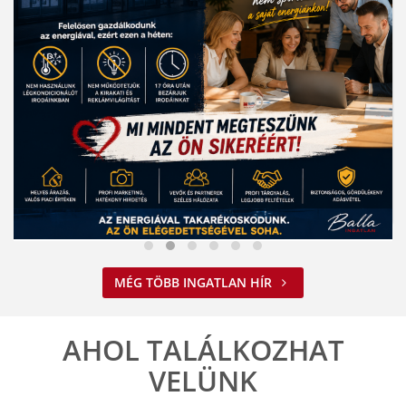
Nem spórolunk az energiával
MÉG TÖBB INGATLAN HÍR
2026. 08. 03. 09:34
A jelenlegi energiahelyzet minden vállalkozást felelős működésre
ösztönöz. A Balla Ingatlan is alkalmazkodik ehhez.
AHOL TALÁLKOZHAT
ELOLVASOM
VELÜNK