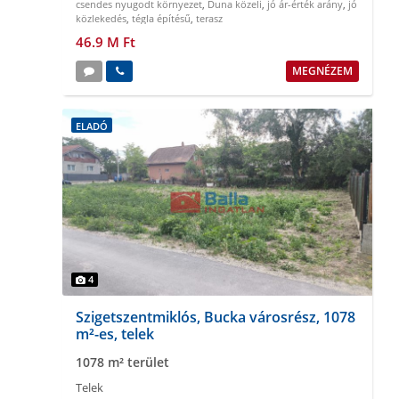
csendes nyugodt környezet
,
Duna közeli
,
jó ár-érték arány
,
jó
közlekedés
,
tégla építésű
,
terasz
46.9 M Ft
MEGNÉZEM
ELADÓ
4
Szigetszentmiklós, Bucka városrész, 1078
m²-es, telek
1078 m² terület
Telek