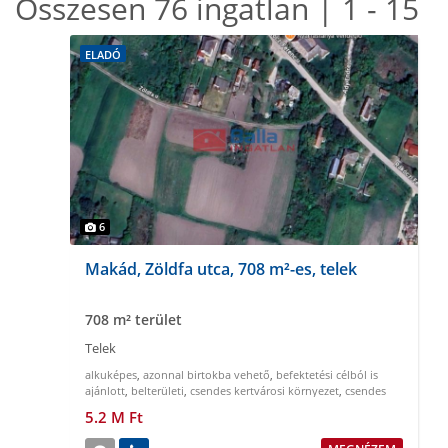
Összesen 76 ingatlan | 1 - 15
ELADÓ
6
Makád, Zöldfa utca, 708 m²-es, telek
708 m² terület
Telek
alkuképes
,
azonnal birtokba vehető
,
befektetési célból is
ajánlott
,
belterületi
,
csendes kertvárosi környezet
,
csendes
nyugodt környezet
5.2 M Ft