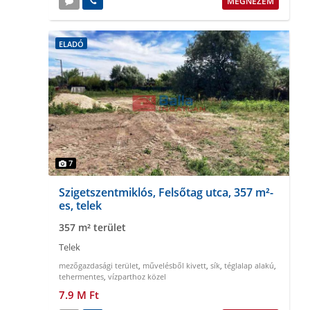
MEGNÉZEM
ELADÓ
7
Szigetszentmiklós, Felsőtag utca, 357 m²-
es, telek
357 m² terület
Telek
mezőgazdasági terület
,
művelésből kivett
,
sík
,
téglalap alakú
,
tehermentes
,
vízparthoz közel
7.9 M Ft