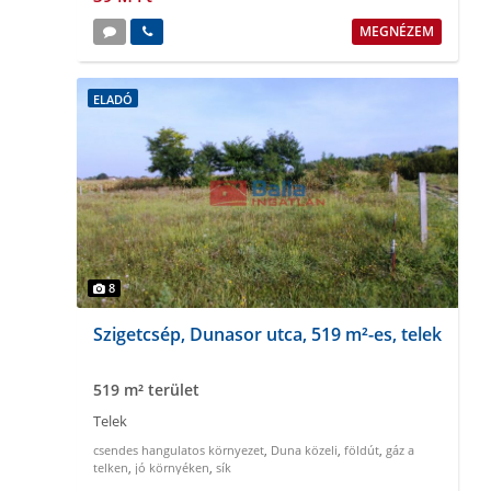
MEGNÉZEM
ELADÓ
8
Szigetcsép, Dunasor utca, 519 m²-es, telek
519 m² terület
Telek
csendes hangulatos környezet
,
Duna közeli
,
földút
,
gáz a
telken
,
jó környéken
,
sík