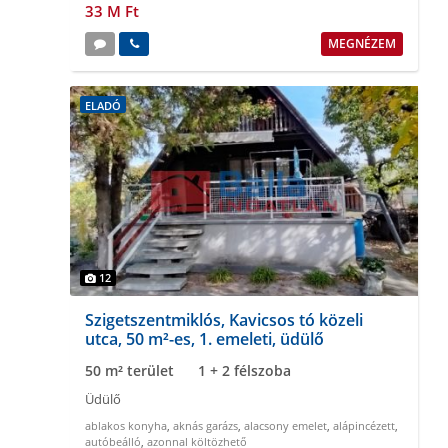
33 M Ft
MEGNÉZEM
ELADÓ
12
Szigetszentmiklós, Kavicsos tó közeli
utca, 50 m²-es, 1. emeleti, üdülő
50 m² terület
1 + 2 félszoba
Üdülő
ablakos konyha
,
aknás garázs
,
alacsony emelet
,
alápincézett
,
autóbeálló
,
azonnal költözhető