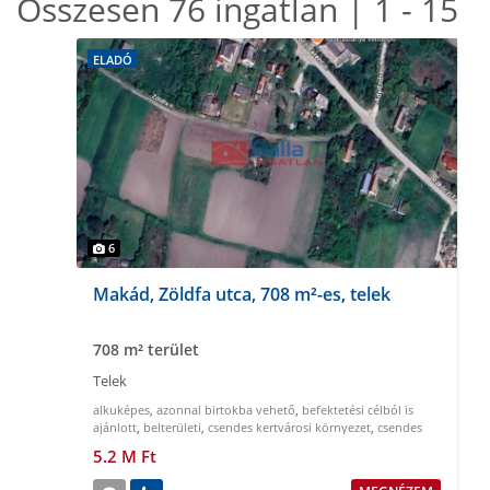
Összesen 76 ingatlan | 1 - 15
ELADÓ
6
Makád, Zöldfa utca, 708 m²-es, telek
708 m² terület
Telek
alkuképes
,
azonnal birtokba vehető
,
befektetési célból is
ajánlott
,
belterületi
,
csendes kertvárosi környezet
,
csendes
nyugodt környezet
5.2 M Ft