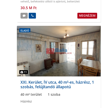
vehető
,
befektetési célból is ajánlott
,
belterületi
30.5 M Ft
MEGNÉZEM
ELADÓ
11
XXI. Kerület, ÍV utca, 40 m²-es, házrész, 1
szobás, felújítandó állapotú
40 m² terület
1 szoba
Házrész