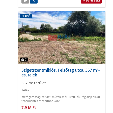
MEGNÉZEM
ELADÓ
7
Szigetszentmiklós, Felsőtag utca, 357 m²-
es, telek
357 m² terület
Telek
mezőgazdasági terület
,
művelésből kivett
,
sík
,
téglalap alakú
,
tehermentes
,
vízparthoz közel
7.9 M Ft