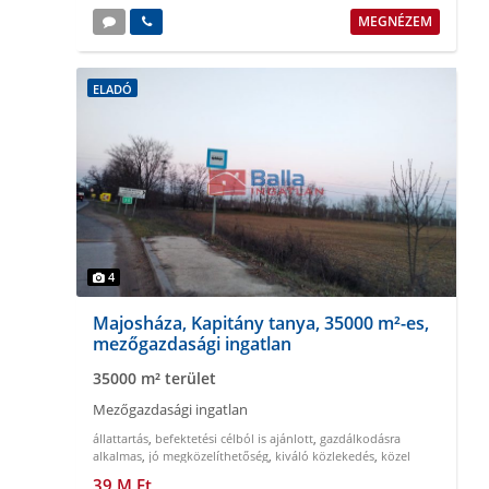
MEGNÉZEM
ELADÓ
4
Majosháza, Kapitány tanya, 35000 m²-es,
mezőgazdasági ingatlan
35000 m² terület
Mezőgazdasági ingatlan
állattartás
,
befektetési célból is ajánlott
,
gazdálkodásra
alkalmas
,
jó megközelíthetőség
,
kiváló közlekedés
,
közel
Budapesthez
39 M Ft