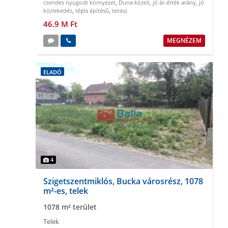
csendes nyugodt környezet
,
Duna közeli
,
jó ár-érték arány
,
jó
közlekedés
,
tégla építésű
,
terasz
46.9 M Ft
MEGNÉZEM
ELADÓ
4
Szigetszentmiklós, Bucka városrész, 1078
m²-es, telek
1078 m² terület
Telek