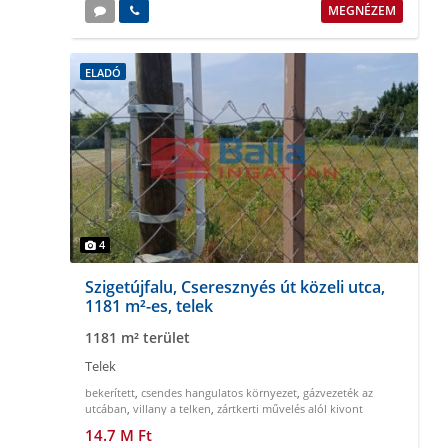
MEGNÉZEM
ELADÓ
4
Szigetújfalu, Cseresznyés út közeli utca,
1181 m²-es, telek
1181 m² terület
Telek
bekerített
,
csendes hangulatos környezet
,
gázvezeték az
utcában
,
villany a telken
,
zártkerti művelés alól kivont
14.7 M Ft