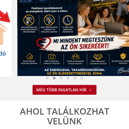
Nem spórolunk az energiával
MÉG TÖBB INGATLAN HÍR
2026. 08. 03. 09:34
A jelenlegi energiahelyzet minden vállalkozást felelős működésre
ösztönöz. A Balla Ingatlan is alkalmazkodik ehhez.
AHOL TALÁLKOZHAT
ELOLVASOM
VELÜNK