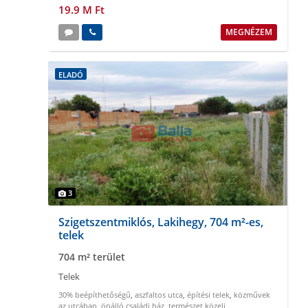
19.9 M Ft
MEGNÉZEM
ELADÓ
3
Szigetszentmiklós, Lakihegy, 704 m²-es,
telek
704 m² terület
Telek
30% beépíthetőségű
,
aszfaltos utca
,
építési telek
,
közművek
az utcában
,
önálló családi ház
,
természet közeli