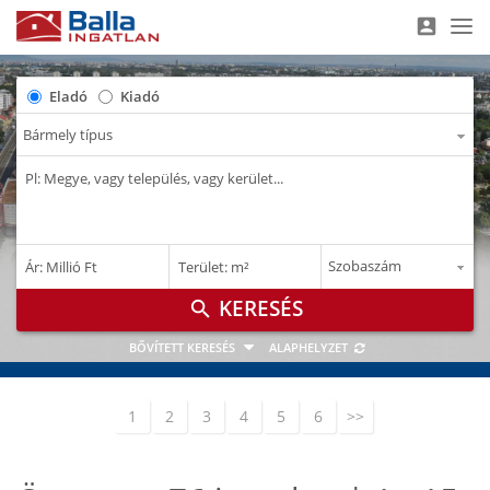
account_box
Nav
Eladó
Kiadó
–
–
Ár: Millió Ft
Terület: m²
M Ft
m²
search
BŐVÍTETT KERESÉS
ALAPHELYZET
1
2
3
4
5
6
>>