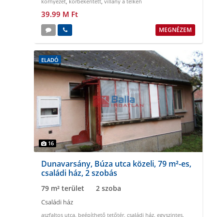
környezet
,
körbekeritett
,
villany a telken
39.99 M Ft
MEGNÉZEM
ELADÓ
16
Dunavarsány, Búza utca közeli, 79 m²-es,
családi ház, 2 szobás
79 m² terület
2 szoba
Családi ház
aszfaltos utca
,
beépíthető tetőtér
,
családi ház
,
egyszintes
,