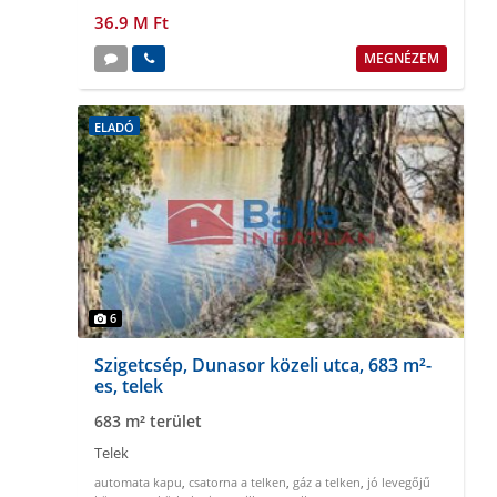
36.9 M Ft
MEGNÉZEM
ELADÓ
6
Szigetcsép, Dunasor közeli utca, 683 m²-
es, telek
683 m² terület
Telek
automata kapu
,
csatorna a telken
,
gáz a telken
,
jó levegőjű