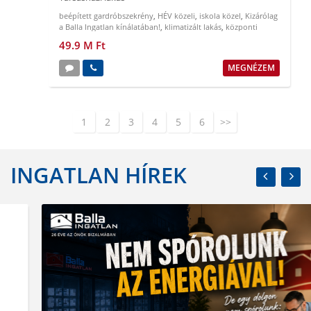
beépített gardróbszekrény
,
HÉV közeli
,
iskola közel
,
Kizárólag
a Balla Ingatlan kínálatában!
,
klimatizált lakás
,
központi
elhelyezkedés
49.9 M Ft
MEGNÉZEM
1
2
3
4
5
6
>>
INGATLAN HÍREK