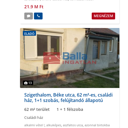
21.9 M Ft
MEGNÉZEM
ELADÓ
13
Szigethalom, Béke utca, 62 m²-es, családi
ház, 1+1 szobás, felújítandó állapotú
62 m² terület
1 + 1 félszoba
Családi ház
alkalmi vétel !
,
alkuképes
,
aszfaltos utca
,
azonnal birtokba