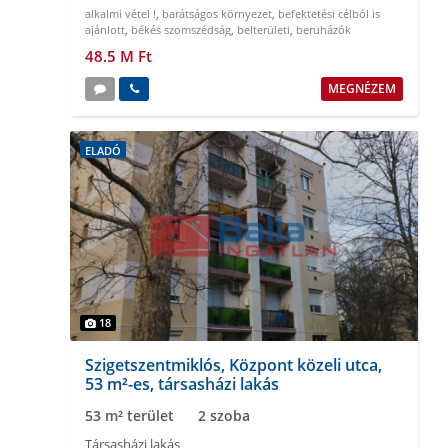
alkalmi vétel !
,
barátságos környezet
,
befektetési célból is
ajánlott
,
békés szomszédság
,
belterületi
,
beruházók
figyelmébe
48.5 M Ft
MEGNÉZEM
ELADÓ
18
Szigetszentmiklós, Központ közeli utca,
53 m²-es, társasházi lakás
53 m² terület
2 szoba
Társasházi lakás