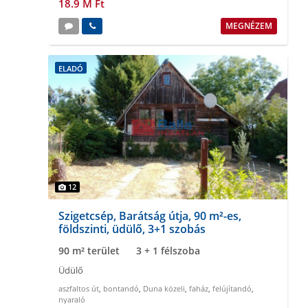
18.9 M Ft
MEGNÉZEM
ELADÓ
12
Szigetcsép, Barátság útja, 90 m²-es,
földszinti, üdülő, 3+1 szobás
90 m² terület
3 + 1 félszoba
Üdülő
aszfaltos út
,
bontandó
,
Duna közeli
,
faház
,
felújítandó
,
nyaraló