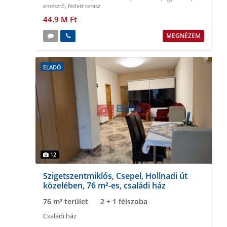
emésztő
,
fedett terasz
44.9 M Ft
MEGNÉZEM
ELADÓ
12
Szigetszentmiklós, Csepel, Hollnadi út
közelében, 76 m²-es, családi ház
76 m² terület
2 + 1 félszoba
Családi ház