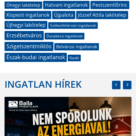
Hatvani ingatlanok
Pestszentlőrinc
Óhegyi lakótelep
Kispesti ingatlanok
Újpalota
József Attila lakótelep
Újhegyi lakótelep
Székesfehérvári ingatlanok
Erzsébetváros
Dunakeszi ingatlanok
Szigetszentmiklós
Belvárosi ingatlanok
Észak-budai ingatlanok
Kiadó
INGATLAN HÍREK