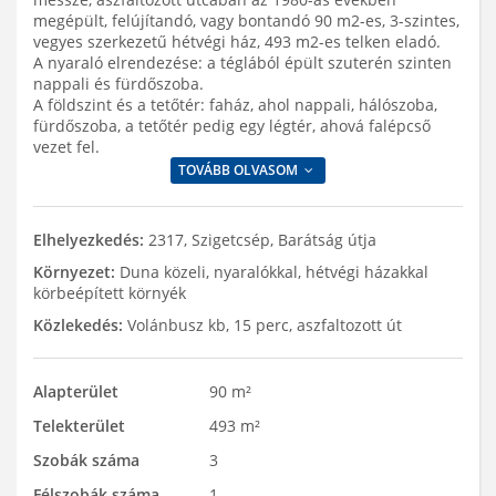
megépült, felújítandó, vagy bontandó 90 m2-es, 3-szintes,
vegyes szerkezetű hétvégi ház, 493 m2-es telken eladó.
A nyaraló elrendezése: a téglából épült szuterén szinten
nappali és fürdőszoba.
A földszint és a tetőtér: faház, ahol nappali, hálószoba,
fürdőszoba, a tetőtér pedig egy légtér, ahová falépcső
vezet fel.
TOVÁBB OLVASOM
Elhelyezkedés:
2317, Szigetcsép, Barátság útja
Környezet:
Duna közeli, nyaralókkal, hétvégi házakkal
körbeépített környék
Közlekedés:
Volánbusz kb, 15 perc, aszfaltozott út
Alapterület
90 m²
Telekterület
493 m²
Szobák száma
3
Félszobák száma
1