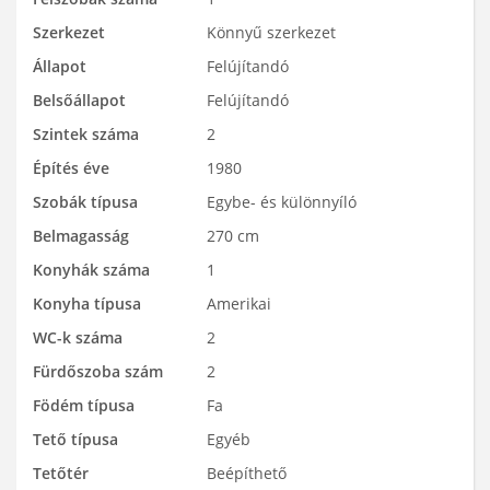
Szerkezet
Könnyű szerkezet
Állapot
Felújítandó
Belsőállapot
Felújítandó
Szintek száma
2
Építés éve
1980
Szobák típusa
Egybe- és különnyíló
Belmagasság
270 cm
Konyhák száma
1
Konyha típusa
Amerikai
WC-k száma
2
Fürdőszoba szám
2
Födém típusa
Fa
Tető típusa
Egyéb
Tetőtér
Beépíthető