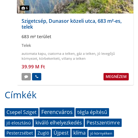
6
Szigetcsép, Dunasor közeli utca, 683 m²-es,
telek
683 m² terület
Telek
automata kapu
,
csatorna a telken
,
gáz a telken
,
jó levegőjű
környezet
,
körbekeritett
,
villany a telken
39.99 M Ft
MEGNÉZEM
Címkék
Ferencváros
Csepel Sziget
tégla építésű
kiváló elhelyezkedés
Pestszentimre
jó elosztású
Újpest
klíma
Pesterzsébet
Zugló
jó környéken