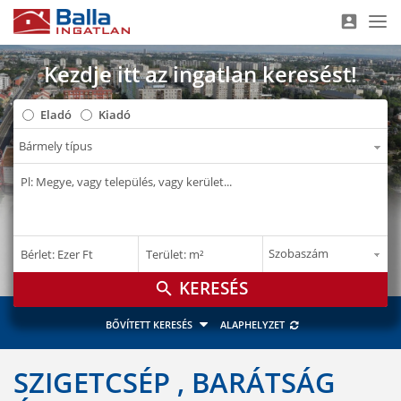
account_box
Nav
Kezdje itt az ingatlan keresést!
Eladó
Kiadó
–
–
Bérlet: Ezer Ft
Terület: m²
E Ft
m²
search
BŐVÍTETT KERESÉS
ALAPHELYZET
SZIGETCSÉP , BARÁTSÁG