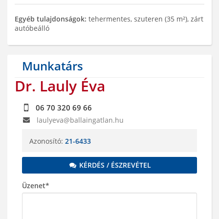
Egyéb tulajdonságok:
tehermentes, szuteren (35 m²), zárt
autóbeálló
Munkatárs
Dr. Lauly Éva
06 70 320 69 66
laulyeva@ballaingatlan.hu
Azonosító:
21-6433
KÉRDÉS / ÉSZREVÉTEL
Üzenet*