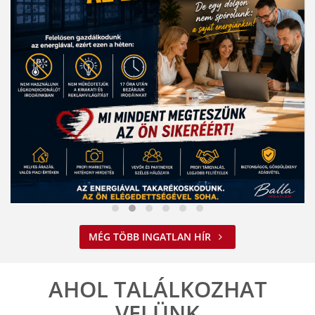
Nem spórolunk az energiával
MÉG TÖBB INGATLAN HÍR
2026. 08. 03. 09:34
A jelenlegi energiahelyzet minden vállalkozást felelős működésre
ösztönöz. A Balla Ingatlan is alkalmazkodik ehhez.
AHOL TALÁLKOZHAT
ELOLVASOM
VELÜNK