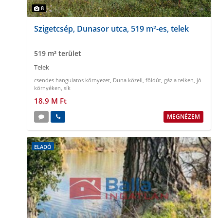
8
Szigetcsép, Dunasor utca, 519 m²-es, telek
519 m² terület
Telek
csendes hangulatos környezet
,
Duna közeli
,
földút
,
gáz a telken
,
jó
környéken
,
sík
18.9 M Ft
MEGNÉZEM
ELADÓ