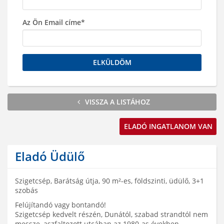
Az Ön Email címe*
ELKÜLDÖM
VISSZA A LISTÁHOZ
ELADÓ INGATLANOM VAN
Eladó Üdülő
Szigetcsép, Barátság útja, 90 m²-es, földszinti, üdülő, 3+1
szobás
Felújítandó vagy bontandó!
Szigetcsép kedvelt részén, Dunától, szabad strandtól nem
messze, aszfaltozott utcában az 1980-as években