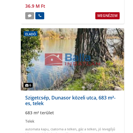
36.9 M Ft
MEGNÉZEM
ELADÓ
6
Szigetcsép, Dunasor közeli utca, 683 m²-
es, telek
683 m² terület
Telek
automata kapu
,
csatorna a telken
,
gáz a telken
,
jó levegőjű