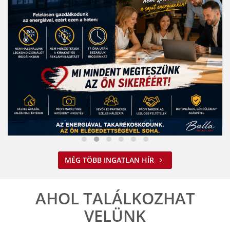
Nem spórolunk az energiával
MÉG TÖBB INGATLAN HÍR
2026. 08. 03. 09:34
A jelenlegi energiahelyzet minden vállalkozást felelős működésre
ösztönöz. A Balla Ingatlan is alkalmazkodik ehhez.
AHOL TALÁLKOZHAT
ELOLVASOM
VELÜNK