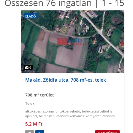
Összesen 76 ingatlan | 1 - 15
ELADÓ
6
Makád, Zöldfa utca, 708 m²-es, telek
708 m² terület
Telek
alkuképes
,
azonnal birtokba vehető
,
befektetési célból is
ajánlott
,
belterületi
,
csendes kertvárosi környezet
,
csendes
nyugodt környezet
5.2 M Ft