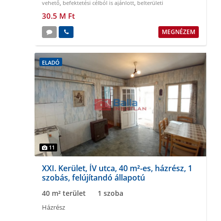
vehető
,
befektetési célból is ajánlott
,
belterületi
30.5 M Ft
MEGNÉZEM
ELADÓ
11
XXI. Kerület, ÍV utca, 40 m²-es, házrész, 1
szobás, felújítandó állapotú
40 m² terület
1 szoba
Házrész