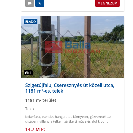
MEGNÉZEM
ELADÓ
4
Szigetújfalu, Cseresznyés út közeli utca,
1181 m²-es, telek
1181 m² terület
Telek
bekerített
,
csendes hangulatos környezet
,
gázvezeték az
utcában
,
villany a telken
,
zártkerti művelés alól kivont
14.7 M Ft