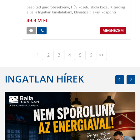
beépített gardróbszekrény
,
HÉV közeli
,
iskola közel
,
Kizárólag
a Balla Ingatlan kínálatában!
,
klimatizált lakás
,
központi
elhelyezkedés
49.9 M Ft
MEGNÉZEM
1
2
3
4
5
6
>>
INGATLAN HÍREK