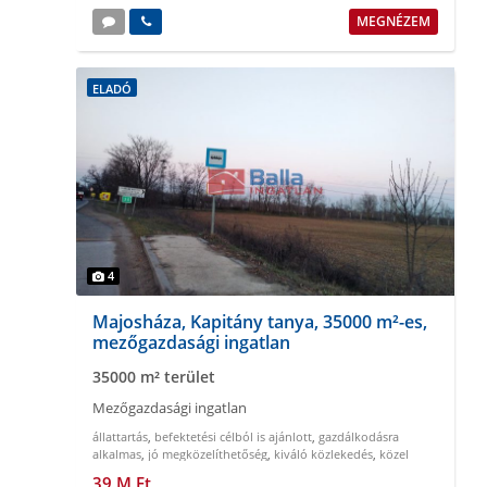
MEGNÉZEM
ELADÓ
4
Majosháza, Kapitány tanya, 35000 m²-es,
mezőgazdasági ingatlan
35000 m² terület
Mezőgazdasági ingatlan
állattartás
,
befektetési célból is ajánlott
,
gazdálkodásra
alkalmas
,
jó megközelíthetőség
,
kiváló közlekedés
,
közel
Budapesthez
39 M Ft