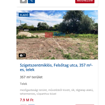
MEGNÉZEM
ELADÓ
7
Szigetszentmiklós, Felsőtag utca, 357 m²-
es, telek
357 m² terület
Telek
mezőgazdasági terület
,
művelésből kivett
,
sík
,
téglalap alakú
,
tehermentes
,
vízparthoz közel
7.9 M Ft