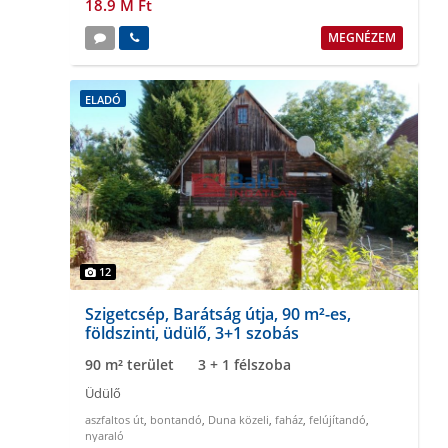
18.9 M Ft
MEGNÉZEM
ELADÓ
12
Szigetcsép, Barátság útja, 90 m²-es,
földszinti, üdülő, 3+1 szobás
90 m² terület
3 + 1 félszoba
Üdülő
aszfaltos út
,
bontandó
,
Duna közeli
,
faház
,
felújítandó
,
nyaraló