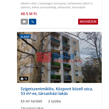
alkalmi vétel !
,
barátságos környezet
,
befektetési célból is
ajánlott
,
békés szomszédság
,
belterületi
,
beruházók
figyelmébe
48.5 M Ft
MEGNÉZEM
ELADÓ
18
Szigetszentmiklós, Központ közeli utca,
53 m²-es, társasházi lakás
53 m² terület
2 szoba
Társasházi lakás