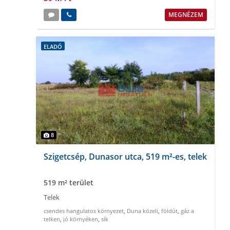
MEGNÉZEM
ELADÓ
8
Szigetcsép, Dunasor utca, 519 m²-es, telek
519 m² terület
Telek
csendes hangulatos környezet
,
Duna közeli
,
földút
,
gáz a
telken
,
jó környéken
,
sík