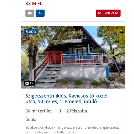
33 M Ft
MEGNÉZEM
ELADÓ
12
Szigetszentmiklós, Kavicsos tó közeli
utca, 50 m²-es, 1. emeleti, üdülő
50 m² terület
1 + 2 félszoba
Üdülő
ablakos konyha
,
aknás garázs
,
alacsony emelet
,
alápincézett
,
autóbeálló
,
azonnal költözhető