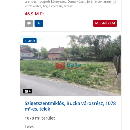
csendes nyugodt környezet
,
Duna közeli
,
jó ár-érték arány
,
jó
közlekedés
,
tégla építésű
,
terasz
46.9 M Ft
MEGNÉZEM
ELADÓ
4
Szigetszentmiklós, Bucka városrész, 1078
m²-es, telek
1078 m² terület
Telek