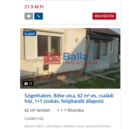
21.9 M Ft
MEGNÉZEM
ELADÓ
13
Szigethalom, Béke utca, 62 m²-es, családi
ház, 1+1 szobás, felújítandó állapotú
62 m² terület
1 + 1 félszoba
Családi ház
alkalmi vétel !
,
alkuképes
,
aszfaltos utca
,
azonnal birtokba