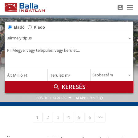
account_box
Nav
Eladó
Kiadó
–
–
Ár: Millió Ft
Terület: m²
M Ft
m²
search
BŐVÍTETT KERESÉS
ALAPHELYZET
1
2
3
4
5
6
>>