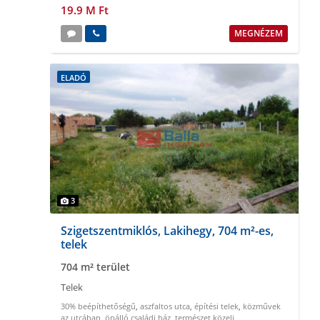
19.9 M Ft
MEGNÉZEM
ELADÓ
3
Szigetszentmiklós, Lakihegy, 704 m²-es,
telek
704 m² terület
Telek
30% beépíthetőségű
,
aszfaltos utca
,
építési telek
,
közművek
az utcában
,
önálló családi ház
,
természet közeli