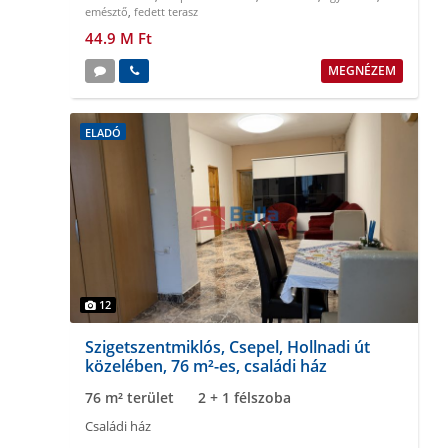
emésztő
,
fedett terasz
44.9 M Ft
MEGNÉZEM
ELADÓ
12
Szigetszentmiklós, Csepel, Hollnadi út
közelében, 76 m²-es, családi ház
76 m² terület
2 + 1 félszoba
Családi ház