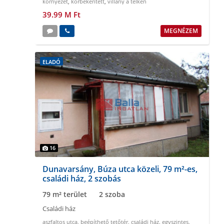
környezet
,
körbekeritett
,
villany a telken
39.99 M Ft
MEGNÉZEM
ELADÓ
16
Dunavarsány, Búza utca közeli, 79 m²-es,
családi ház, 2 szobás
79 m² terület
2 szoba
Családi ház
aszfaltos utca
,
beépíthető tetőtér
,
családi ház
,
egyszintes
,