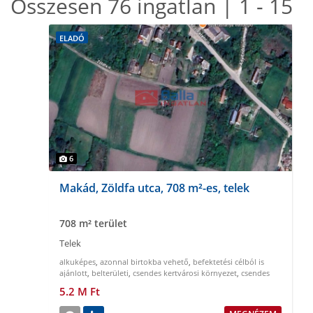
Összesen 76 ingatlan | 1 - 15
ELADÓ
6
Makád, Zöldfa utca, 708 m²-es, telek
708 m² terület
Telek
alkuképes
,
azonnal birtokba vehető
,
befektetési célból is
ajánlott
,
belterületi
,
csendes kertvárosi környezet
,
csendes
nyugodt környezet
5.2 M Ft