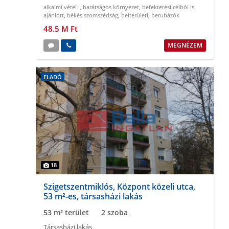
alkalmi vétel !
,
barátságos környezet
,
befektetési célból is
ajánlott
,
békés szomszédság
,
belterületi
,
beruházók
figyelmébe
48.5 M Ft
MEGNÉZEM
ELADÓ
18
Szigetszentmiklós, Központ közeli utca,
53 m²-es, társasházi lakás
53 m² terület
2 szoba
Társasházi lakás