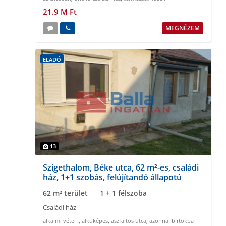
21.9 M Ft
MEGNÉZEM
ELADÓ
13
Szigethalom, Béke utca, 62 m²-es, családi
ház, 1+1 szobás, felújítandó állapotú
62 m² terület
1 + 1 félszoba
Családi ház
alkalmi vétel !
,
alkuképes
,
aszfaltos utca
,
azonnal birtokba