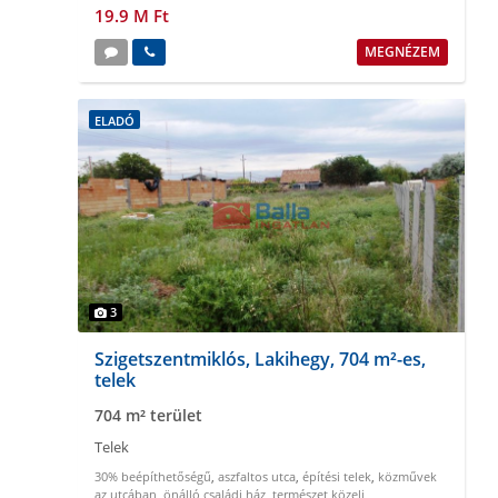
19.9 M Ft
MEGNÉZEM
ELADÓ
3
Szigetszentmiklós, Lakihegy, 704 m²-es,
telek
704 m² terület
Telek
30% beépíthetőségű
,
aszfaltos utca
,
építési telek
,
közművek
az utcában
,
önálló családi ház
,
természet közeli