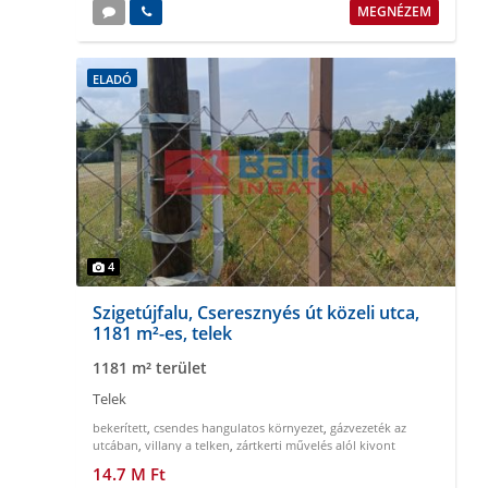
MEGNÉZEM
ELADÓ
4
Szigetújfalu, Cseresznyés út közeli utca,
1181 m²-es, telek
1181 m² terület
Telek
bekerített
,
csendes hangulatos környezet
,
gázvezeték az
utcában
,
villany a telken
,
zártkerti művelés alól kivont
14.7 M Ft