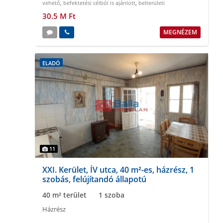
vehető
,
befektetési célból is ajánlott
,
belterületi
30.5 M Ft
MEGNÉZEM
ELADÓ
11
XXI. Kerület, ÍV utca, 40 m²-es, házrész, 1
szobás, felújítandó állapotú
40 m² terület
1 szoba
Házrész