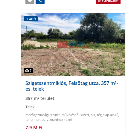
MEGNÉZEM
ELADÓ
7
Szigetszentmiklós, Felsőtag utca, 357 m²-
es, telek
357 m² terület
Telek
mezőgazdasági terület
,
művelésből kivett
,
sík
,
téglalap alakú
,
tehermentes
,
vízparthoz közel
7.9 M Ft