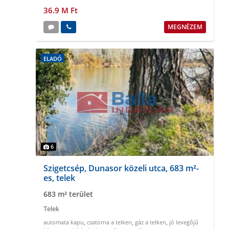
36.9 M Ft
MEGNÉZEM
ELADÓ
6
Szigetcsép, Dunasor közeli utca, 683 m²-
es, telek
683 m² terület
Telek
automata kapu
,
csatorna a telken
,
gáz a telken
,
jó levegőjű