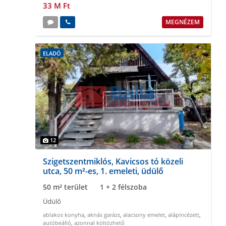
33 M Ft
MEGNÉZEM
ELADÓ
12
Szigetszentmiklós, Kavicsos tó közeli
utca, 50 m²-es, 1. emeleti, üdülő
50 m² terület
1 + 2 félszoba
Üdülő
ablakos konyha
,
aknás garázs
,
alacsony emelet
,
alápincézett
,
autóbeálló
,
azonnal költözhető