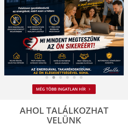
Nem spórolunk az energiával
MÉG TÖBB INGATLAN HÍR
2026. 08. 03. 09:34
A jelenlegi energiahelyzet minden vállalkozást felelős működésre
ösztönöz. A Balla Ingatlan is alkalmazkodik ehhez.
AHOL TALÁLKOZHAT
ELOLVASOM
VELÜNK