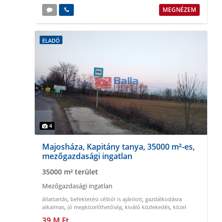
MEGNÉZEM
ELADÓ
4
Majosháza, Kapitány tanya, 35000 m²-es,
mezőgazdasági ingatlan
35000 m² terület
Mezőgazdasági ingatlan
állattartás
,
befektetési célból is ajánlott
,
gazdálkodásra
alkalmas
,
jó megközelíthetőség
,
kiváló közlekedés
,
közel
Budapesthez
39 M Ft