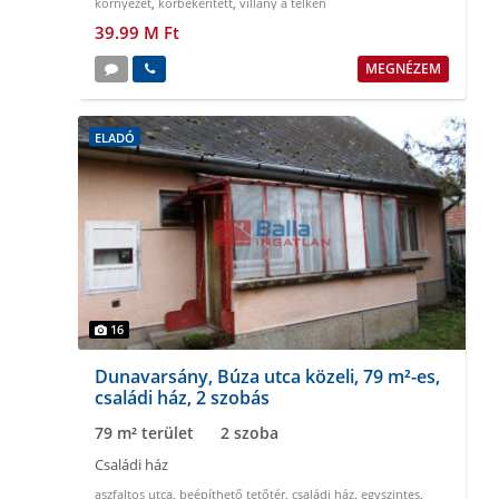
környezet
,
körbekeritett
,
villany a telken
39.99 M Ft
MEGNÉZEM
ELADÓ
16
Dunavarsány, Búza utca közeli, 79 m²-es,
családi ház, 2 szobás
79 m² terület
2 szoba
Családi ház
aszfaltos utca
,
beépíthető tetőtér
,
családi ház
,
egyszintes
,