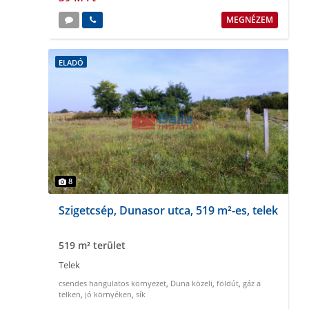
MEGNÉZEM
ELADÓ
8
Szigetcsép, Dunasor utca, 519 m²-es, telek
519 m² terület
Telek
csendes hangulatos környezet
,
Duna közeli
,
földút
,
gáz a
telken
,
jó környéken
,
sík