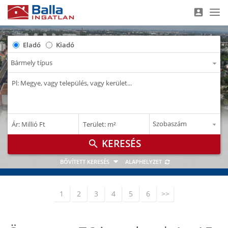
account_box
Nav
Eladó
Kiadó
–
–
Ár: Millió Ft
Terület: m²
M Ft
m²
search
BŐVÍTETT KERESÉS
ALAPHELYZET
1
2
3
4
5
6
>>