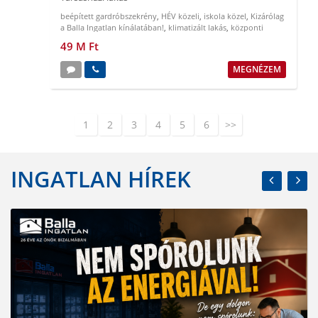
beépített gardróbszekrény
,
HÉV közeli
,
iskola közel
,
Kizárólag
a Balla Ingatlan kínálatában!
,
klimatizált lakás
,
központi
elhelyezkedés
49 M Ft
MEGNÉZEM
1
2
3
4
5
6
>>
INGATLAN HÍREK