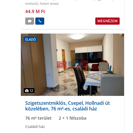
emésztő
,
fedett terasz
44.9 M Ft
MEGNÉZEM
ELADÓ
12
Szigetszentmiklós, Csepel, Hollnadi út
közelében, 76 m²-es, családi ház
76 m² terület
2 + 1 félszoba
Családi ház