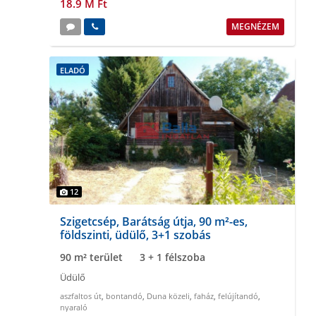
18.9 M Ft
MEGNÉZEM
ELADÓ
12
Szigetcsép, Barátság útja, 90 m²-es,
földszinti, üdülő, 3+1 szobás
90 m² terület
3 + 1 félszoba
Üdülő
aszfaltos út
,
bontandó
,
Duna közeli
,
faház
,
felújítandó
,
nyaraló