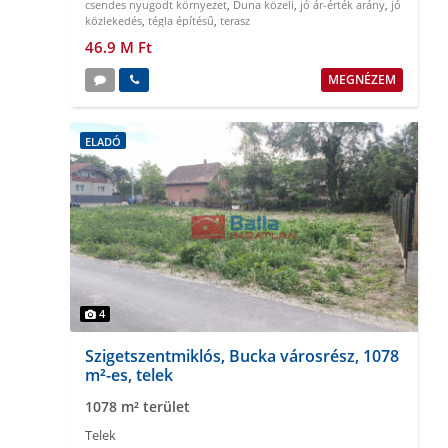
csendes nyugodt környezet
,
Duna közeli
,
jó ár-érték arány
,
jó
közlekedés
,
tégla építésű
,
terasz
46.9 M Ft
MEGNÉZEM
ELADÓ
4
Szigetszentmiklós, Bucka városrész, 1078
m²-es, telek
1078 m² terület
Telek