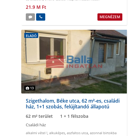
21.9 M Ft
MEGNÉZEM
ELADÓ
13
Szigethalom, Béke utca, 62 m²-es, családi
ház, 1+1 szobás, felújítandó állapotú
62 m² terület
1 + 1 félszoba
Családi ház
alkalmi vétel !
,
alkuképes
,
aszfaltos utca
,
azonnal birtokba