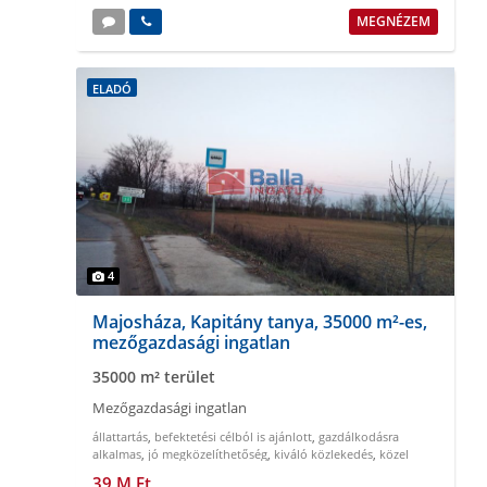
MEGNÉZEM
ELADÓ
4
Majosháza, Kapitány tanya, 35000 m²-es,
mezőgazdasági ingatlan
35000 m² terület
Mezőgazdasági ingatlan
állattartás
,
befektetési célból is ajánlott
,
gazdálkodásra
alkalmas
,
jó megközelíthetőség
,
kiváló közlekedés
,
közel
Budapesthez
39 M Ft