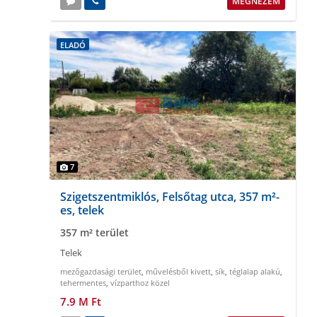
MEGNÉZEM
ELADÓ
7
Szigetszentmiklós, Felsőtag utca, 357 m²-
es, telek
357 m² terület
Telek
mezőgazdasági terület
,
művelésből kivett
,
sík
,
téglalap alakú
,
tehermentes
,
vízparthoz közel
7.9 M Ft