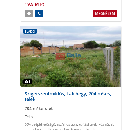
19.9 M Ft
MEGNÉZEM
ELADÓ
3
Szigetszentmiklós, Lakihegy, 704 m²-es,
telek
704 m² terület
Telek
30% beépíthetőségű
,
aszfaltos utca
,
építési telek
,
közművek
az utcában
,
önálló családi ház
,
természet közeli