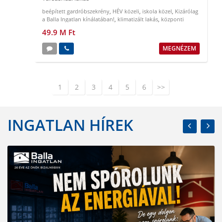
beépített gardróbszekrény
,
HÉV közeli
,
iskola közel
,
Kizárólag
a Balla Ingatlan kínálatában!
,
klimatizált lakás
,
központi
elhelyezkedés
49.9 M Ft
MEGNÉZEM
1
2
3
4
5
6
>>
INGATLAN HÍREK