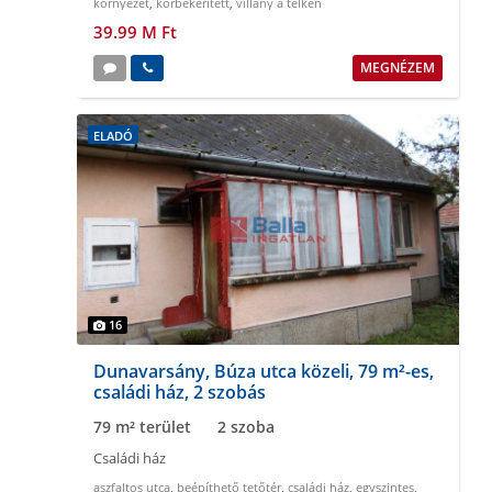
környezet
,
körbekeritett
,
villany a telken
39.99 M Ft
MEGNÉZEM
ELADÓ
16
Dunavarsány, Búza utca közeli, 79 m²-es,
családi ház, 2 szobás
79 m² terület
2 szoba
Családi ház
aszfaltos utca
,
beépíthető tetőtér
,
családi ház
,
egyszintes
,