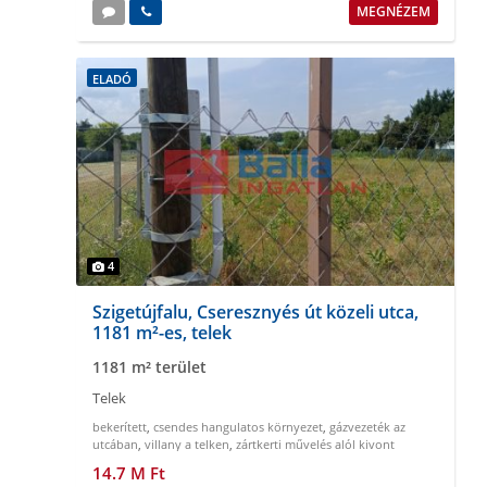
MEGNÉZEM
ELADÓ
4
Szigetújfalu, Cseresznyés út közeli utca,
1181 m²-es, telek
1181 m² terület
Telek
bekerített
,
csendes hangulatos környezet
,
gázvezeték az
utcában
,
villany a telken
,
zártkerti művelés alól kivont
14.7 M Ft