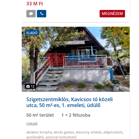
33 M Ft
MEGNÉZEM
ELADÓ
12
Szigetszentmiklós, Kavicsos tó közeli
utca, 50 m²-es, 1. emeleti, üdülő
50 m² terület
1 + 2 félszoba
Üdülő
ablakos konyha
,
aknás garázs
,
alacsony emelet
,
alápincézett
,
autóbeálló
,
azonnal költözhető