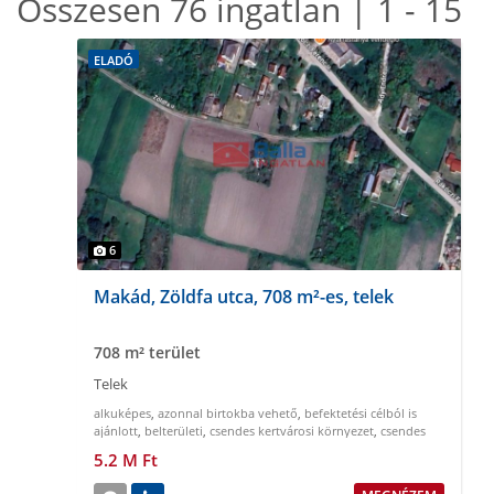
Összesen 76 ingatlan | 1 - 15
ELADÓ
6
Makád, Zöldfa utca, 708 m²-es, telek
708 m² terület
Telek
alkuképes
,
azonnal birtokba vehető
,
befektetési célból is
ajánlott
,
belterületi
,
csendes kertvárosi környezet
,
csendes
nyugodt környezet
5.2 M Ft