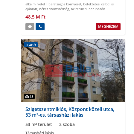
alkalmi vétel !
,
barátságos környezet
,
befektetési célból is
ajánlott
,
békés szomszédság
,
belterületi
,
beruházók
figyelmébe
48.5 M Ft
MEGNÉZEM
ELADÓ
18
Szigetszentmiklós, Központ közeli utca,
53 m²-es, társasházi lakás
53 m² terület
2 szoba
Társasházi lakás