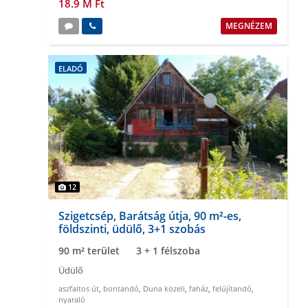
18.9 M Ft
MEGNÉZEM
ELADÓ
12
Szigetcsép, Barátság útja, 90 m²-es,
földszinti, üdülő, 3+1 szobás
90 m² terület
3 + 1 félszoba
Üdülő
aszfaltos út
,
bontandó
,
Duna közeli
,
faház
,
felújítandó
,
nyaraló