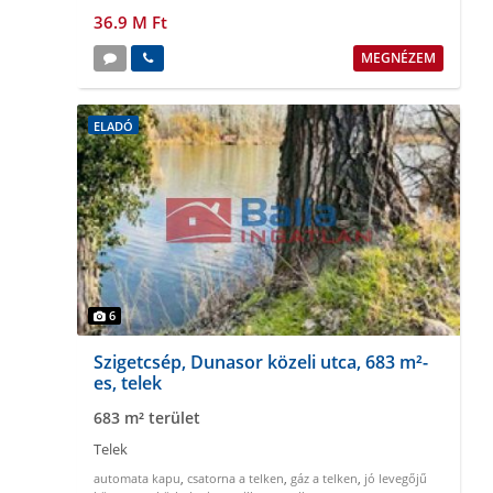
36.9 M Ft
MEGNÉZEM
ELADÓ
6
Szigetcsép, Dunasor közeli utca, 683 m²-
es, telek
683 m² terület
Telek
automata kapu
,
csatorna a telken
,
gáz a telken
,
jó levegőjű