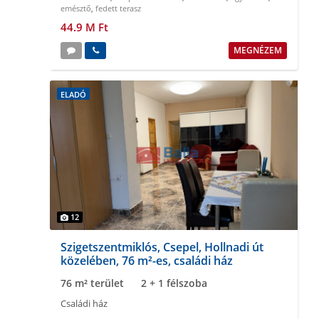
emésztő
,
fedett terasz
44.9 M Ft
MEGNÉZEM
ELADÓ
12
Szigetszentmiklós, Csepel, Hollnadi út
közelében, 76 m²-es, családi ház
76 m² terület
2 + 1 félszoba
Családi ház