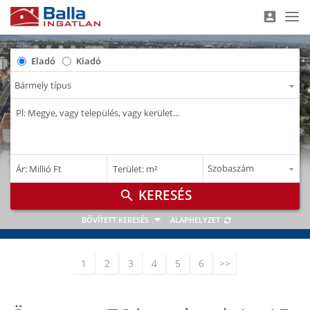
account_box
Nav
Eladó
Kiadó
–
–
Ár: Millió Ft
Terület: m²
M Ft
m²
search
BŐVÍTETT KERESÉS
ALAPHELYZET
1
2
3
4
5
6
>>