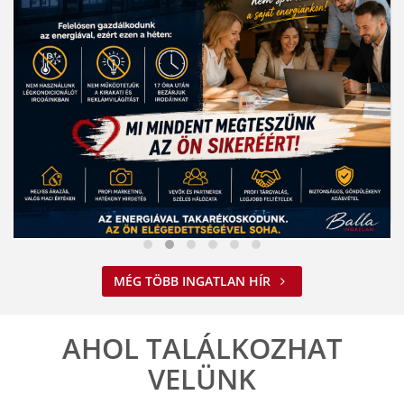
Nem spórolunk az energiával
MÉG TÖBB INGATLAN HÍR
2026. 08. 03. 09:34
A jelenlegi energiahelyzet minden vállalkozást felelős működésre
ösztönöz. A Balla Ingatlan is alkalmazkodik ehhez.
AHOL TALÁLKOZHAT
ELOLVASOM
VELÜNK