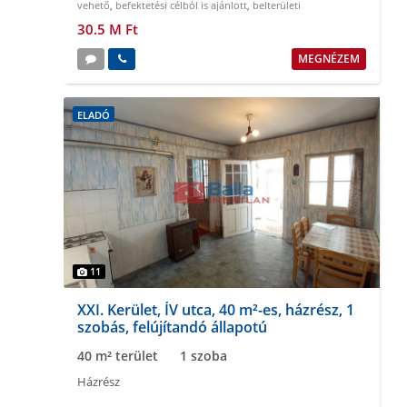
vehető
,
befektetési célból is ajánlott
,
belterületi
30.5 M Ft
MEGNÉZEM
ELADÓ
11
XXI. Kerület, ÍV utca, 40 m²-es, házrész, 1
szobás, felújítandó állapotú
40 m² terület
1 szoba
Házrész