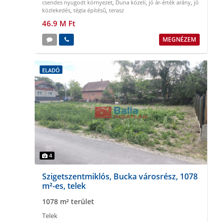
csendes nyugodt környezet
,
Duna közeli
,
jó ár-érték arány
,
jó
közlekedés
,
tégla építésű
,
terasz
46.9 M Ft
MEGNÉZEM
ELADÓ
4
Szigetszentmiklós, Bucka városrész, 1078
m²-es, telek
1078 m² terület
Telek