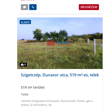
MEGNÉZEM
ELADÓ
8
Szigetcsép, Dunasor utca, 519 m²-es, telek
519 m² terület
Telek
csendes hangulatos környezet
,
Duna közeli
,
földút
,
gáz a
telken
,
jó környéken
,
sík