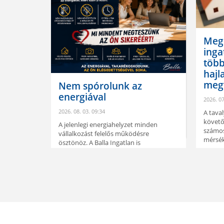
Meg
inga
töb
ok
hajl
durván
megv
atlanát
Nem spórolunk az
energiával
2026. 07
2026. 08. 03. 09:34
A tava
 év második
követő
z
A jelenlegi energiahelyzet minden
számos
észe
vállalkozást felelős működésre
mérsék
ösztönöz. A Balla Ingatlan is
alkalmazkodik ehhez.
ELOL
ELOLVASOM