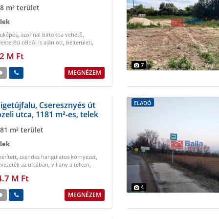
8 m² terület
lek
kuképes
,
azonnal birtokba vehető
,
ektetési célból is ajánlott
,
belterületi
,
ndes kertvárosi környezet
,
csendes
.2 M Ft
ugodt környezet
7
MEGNÉZEM
ELADÓ
igetújfalu, Cseresznyés út
zeli utca, 1181 m²-es, telek
81 m² terület
lek
erített
,
csendes hangulatos környezet
,
zvezeték az utcában
,
villany a telken
,
tkerti művelés alól kivont
4.7 M Ft
4
MEGNÉZEM