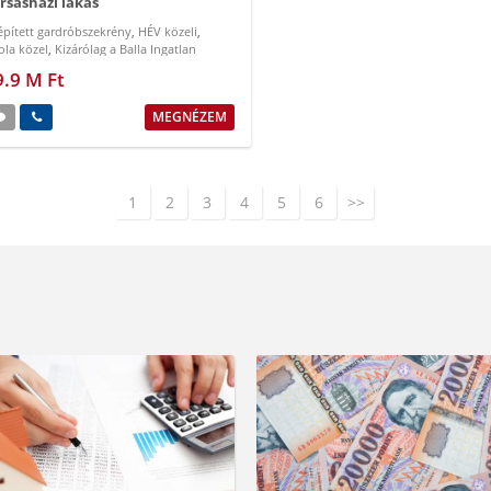
rsasházi lakás
épített gardróbszekrény
,
HÉV közeli
,
ola közel
,
Kizárólag a Balla Ingatlan
álatában!
,
klimatizált lakás
,
központi
9.9 M Ft
helyezkedés
MEGNÉZEM
1
2
3
4
5
6
>>