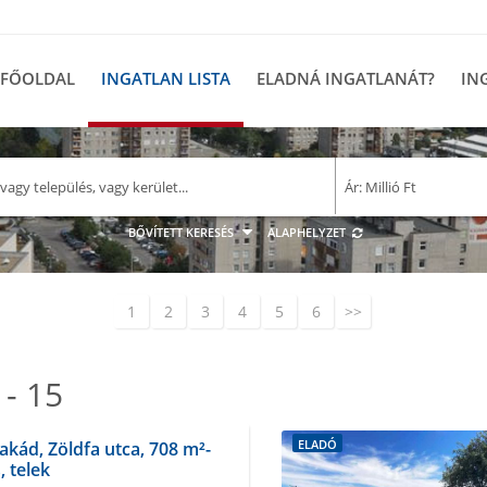
FŐOLDAL
INGATLAN LISTA
ELADNÁ INGATLANÁT?
IN
–
Ár: Millió Ft
M F
BŐVÍTETT KERESÉS
ALAPHELYZET
1
2
3
4
5
6
>>
 - 15
ELADÓ
kád, Zöldfa utca, 708 m²-
, telek