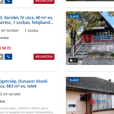
MEGNÉZEM
ELADÓ
I. Kerület, ÍV utca, 40 m²-es,
zrész, 1 szobás, felújítandó
lapotú
 m² terület
1 szoba
zrész
3 M Ft
MEGNÉZEM
12
ELADÓ
igetcsép, Dunasor közeli
ca, 683 m²-es, telek
3 m² terület
lek
tomata kapu
,
csatorna a telken
,
gáz a
ken
,
jó levegőjű környezet
,
körbekeritett
,