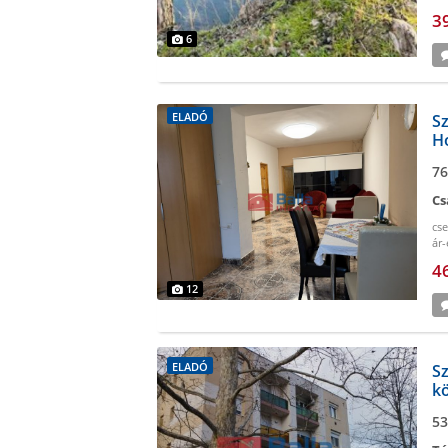
vil
3
6
ELADÓ
Sz
Ho
es
76
Cs
cs
ár-
ter
4
12
ELADÓ
Sz
kö
tá
53