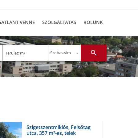
GATLANT VENNE
SZOLGÁLTATÁS
RÓLUNK
search
–
t
Terület: m²
m²
Szigetszentmiklós, Felsőtag
utca, 357 m²-es, telek