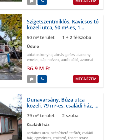
MEGNÉZEM
Szigetszentmiklós, Kavicsos tó
közeli utca, 50 m²-es, 1.
emeleti, üdülő
50 m² terület
1 + 2 félszoba
Üdülő
ablakos konyha
,
aknás garázs
,
alacsony
emelet
,
alápincézett
,
autóbeálló
,
azonnal
költözhető
36.9 M Ft
MEGNÉZEM
Dunavarsány, Búza utca
közeli, 79 m²-es, családi ház, 2
szobás
79 m² terület
2 szoba
Családi ház
aszfaltos utca
,
beépíthető tetőtér
,
családi
ház
,
egyszintes
,
emésztő
,
fedett terasz