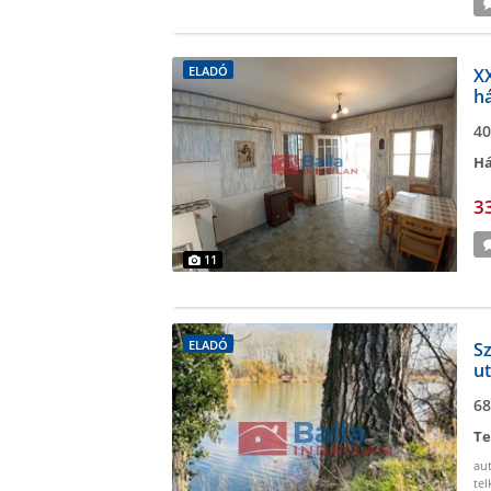
ELADÓ
XX
há
ál
40
Há
3
11
ELADÓ
Sz
ut
68
Te
au
tel