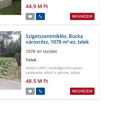
44.9 M Ft
MEGNÉZEM
Szigetszentmiklós, Bucka
városrész, 1078 m²-es, telek
1078 m² terület
Telek
alkalmi vétel !
,
barátságos környezet
,
befektetési célból is ajánlott
,
békés
szomszédság
,
belterületi
,
beruházók
48.5 M Ft
figyelmébe
MEGNÉZEM