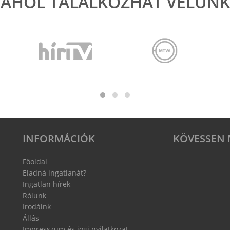
AHOL TALÁLKOZHAT VELÜNK
INFORMÁCIÓK
KÖVESSEN 
Főoldal
Eladná ingatlanát?
Ingatlan hírek
Rólunk
Irodáink
Állás
Impresszum és jogi nyilatkozat