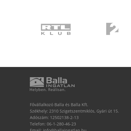
Fővállalkozó Balla és Balla Kft.
Székhely: 2310 Szigetszentmiklós, Gyári út 15.
Adószám: 12502138-2-13
Telefon:
06-1-280-46-23
Email:
info@ballaingatlan.hu