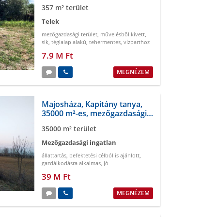
357 m² terület
Telek
mezőgazdasági terület
,
művelésből kivett
,
sík
,
téglalap alakú
,
tehermentes
,
vízparthoz
közel
7.9 M Ft
MEGNÉZEM
Majosháza, Kapitány tanya,
35000 m²-es, mezőgazdasági
ingatlan
35000 m² terület
Mezőgazdasági ingatlan
állattartás
,
befektetési célból is ajánlott
,
gazdálkodásra alkalmas
,
jó
megközelíthetőség
,
kiváló közlekedés
,
közel
39 M Ft
Budapesthez
MEGNÉZEM