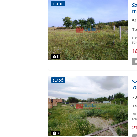
ELADÓ
Sz
m²
51
Te
cs
föl
1
8
ELADÓ
Sz
70
70
Te
30
tel
há
2
3