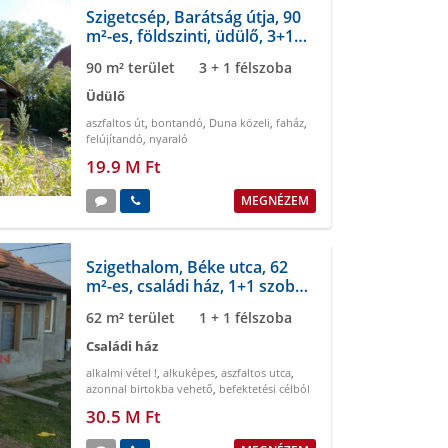
Szigetcsép, Barátság útja, 90
m²-es, földszinti, üdülő, 3+1
szobás
90 m² terület
3 + 1 félszoba
Üdülő
aszfaltos út
,
bontandó
,
Duna közeli
,
faház
,
felújítandó
,
nyaraló
19.9 M Ft
MEGNÉZEM
Szigethalom, Béke utca, 62
m²-es, családi ház, 1+1 szobás,
felújítandó állapotú
62 m² terület
1 + 1 félszoba
Családi ház
alkalmi vétel !
,
alkuképes
,
aszfaltos utca
,
azonnal birtokba vehető
,
befektetési célból
is ajánlott
,
belterületi
30.5 M Ft