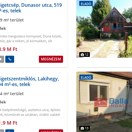
ELADÓ
igetcsép, Dunasor utca, 519
-es, telek
9 m² terület
lek
endes hangulatos környezet
,
Duna közeli
,
dút
,
gáz a telken
,
jó környéken
,
sík
8.9 M Ft
12
MEGNÉZEM
ELADÓ
igetszentmiklós, Lakihegy,
4 m²-es, telek
4 m² terület
lek
% beépíthetőségű
,
aszfaltos utca
,
építési
ek
,
közművek az utcában
,
önálló családi
z
,
természet közeli
1.9 M Ft
13