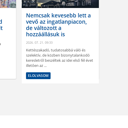
Nemcsak kevesebb lett a
A gomb
d
vevő az ingatlanpiacon,
helyett
lt
de változott a
progra
hozzáállásuk is
2026. 07. 21.
2026. 07. 21. 09:33
a
Ígylakunk-i
lehetőséget
Kettészakadó, tudatosabbá váló és
energiahat
szelektív, de közben bizonytalankodó
rendszeréne
keresletről beszéltek az idei első fél évet
illetően az ...
ELOLVAS
ELOLVASOM