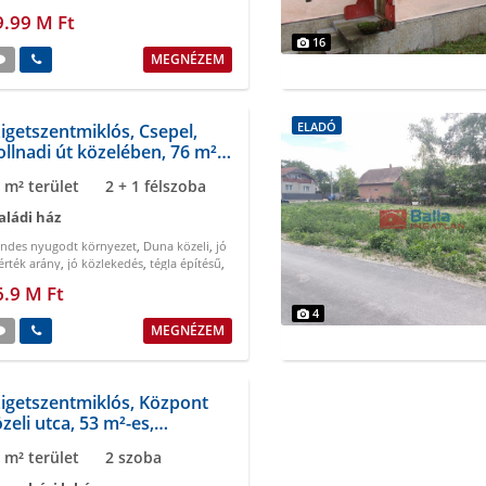
lany a telken
9.99 M Ft
16
MEGNÉZEM
ELADÓ
igetszentmiklós, Csepel,
llnadi út közelében, 76 m²-
, családi ház
 m² terület
2 + 1 félszoba
aládi ház
endes nyugodt környezet
,
Duna közeli
,
jó
érték arány
,
jó közlekedés
,
tégla építésű
,
asz
6.9 M Ft
4
MEGNÉZEM
igetszentmiklós, Központ
zeli utca, 53 m²-es,
rsasházi lakás
 m² terület
2 szoba