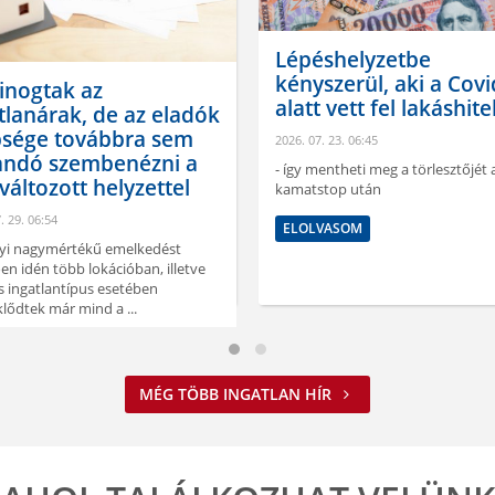
Lépéshelyzetbe
kényszerül, aki a Covi
inogtak az
alatt vett fel lakáshite
tlanárak, de az eladók
bsége továbbra sem
2026. 07. 23. 06:45
andó szembenézni a
- így mentheti meg a törlesztőjét 
áltozott helyzettel
kamatstop után
. 29. 06:54
ELOLVASOM
lyi nagymértékű emelkedést
en idén több lokációban, illetve
 ingatlantípus esetében
lődtek már mind a ...
VASOM
MÉG TÖBB INGATLAN HÍR