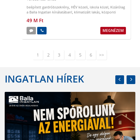
beépített gardróbszekrény
,
HÉV közeli
,
iskola közel
,
Kizárólag
a Balla Ingatlan kínálatában!
,
klimatizált lakás
,
központi
elhelyezkedés
49 M Ft
MEGNÉZEM
1
2
3
4
5
6
>>
INGATLAN HÍREK