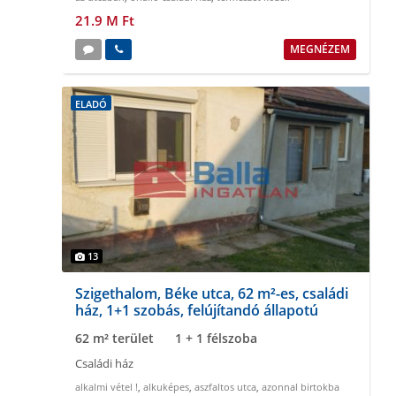
21.9 M Ft
MEGNÉZEM
ELADÓ
13
Szigethalom, Béke utca, 62 m²-es, családi
ház, 1+1 szobás, felújítandó állapotú
62 m² terület
1 + 1 félszoba
Családi ház
alkalmi vétel !
,
alkuképes
,
aszfaltos utca
,
azonnal birtokba