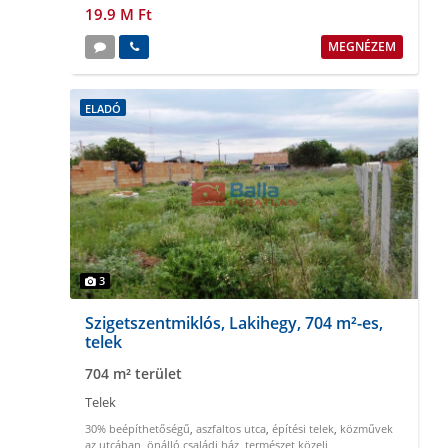
19.9 M Ft
MEGNÉZEM
ELADÓ
3
Szigetszentmiklós, Lakihegy, 704 m²-es,
telek
704 m² terület
Telek
30% beépíthetőségű
,
aszfaltos utca
,
építési telek
,
közművek
az utcában
,
önálló családi ház
,
természet közeli