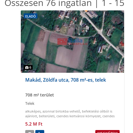
Összesen 76 ingatlan | 1 - 15
ELADÓ
6
Makád, Zöldfa utca, 708 m²-es, telek
708 m² terület
Telek
alkuképes
,
azonnal birtokba vehető
,
befektetési célból is
ajánlott
,
belterületi
,
csendes kertvárosi környezet
,
csendes
nyugodt környezet
5.2 M Ft