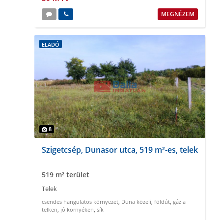
MEGNÉZEM
ELADÓ
8
Szigetcsép, Dunasor utca, 519 m²-es, telek
519 m² terület
Telek
csendes hangulatos környezet
,
Duna közeli
,
földút
,
gáz a
telken
,
jó környéken
,
sík