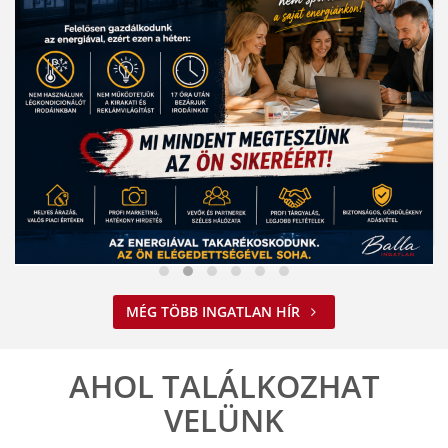
Nem spórolunk az energiával
MÉG TÖBB INGATLAN HÍR
2026. 08. 03. 09:34
A jelenlegi energiahelyzet minden vállalkozást felelős működésre
ösztönöz. A Balla Ingatlan is alkalmazkodik ehhez.
AHOL TALÁLKOZHAT
ELOLVASOM
VELÜNK