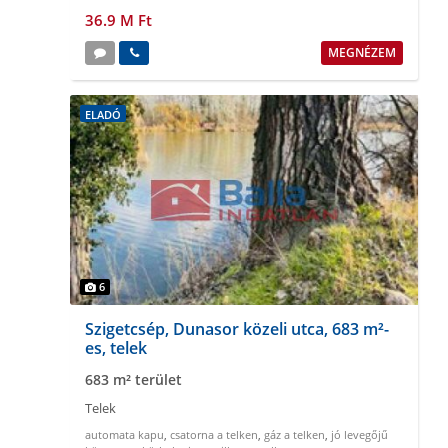
36.9 M Ft
MEGNÉZEM
ELADÓ
6
Szigetcsép, Dunasor közeli utca, 683 m²-
es, telek
683 m² terület
Telek
automata kapu
,
csatorna a telken
,
gáz a telken
,
jó levegőjű