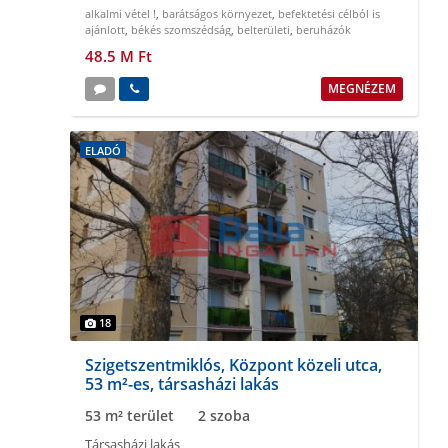
alkalmi vétel !
,
barátságos környezet
,
befektetési célból is
ajánlott
,
békés szomszédság
,
belterületi
,
beruházók
figyelmébe
48.5 M Ft
MEGNÉZEM
ELADÓ
18
Szigetszentmiklós, Központ közeli utca,
53 m²-es, társasházi lakás
53 m² terület
2 szoba
Társasházi lakás