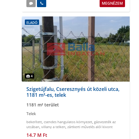
MEGNÉZEM
ELADÓ
4
Szigetújfalu, Cseresznyés út közeli utca,
1181 m²-es, telek
1181 m² terület
Telek
bekerített
,
csendes hangulatos környezet
,
gázvezeték az
utcában
,
villany a telken
,
zártkerti művelés alól kivont
14.7 M Ft