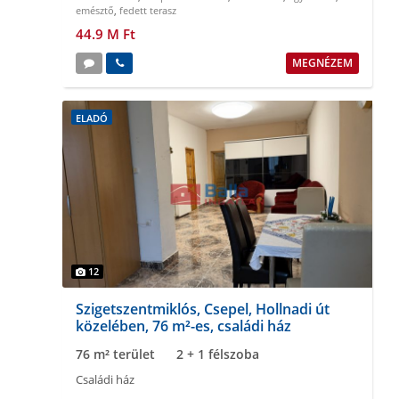
emésztő
,
fedett terasz
44.9 M Ft
MEGNÉZEM
ELADÓ
12
Szigetszentmiklós, Csepel, Hollnadi út
közelében, 76 m²-es, családi ház
76 m² terület
2 + 1 félszoba
Családi ház