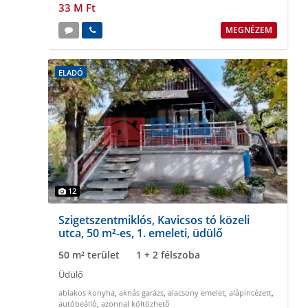
33 M Ft
MEGNÉZEM
ELADÓ
12
Szigetszentmiklós, Kavicsos tó közeli
utca, 50 m²-es, 1. emeleti, üdülő
50 m² terület
1 + 2 félszoba
Üdülő
ablakos konyha
,
aknás garázs
,
alacsony emelet
,
alápincézett
,
autóbeálló
,
azonnal költözhető