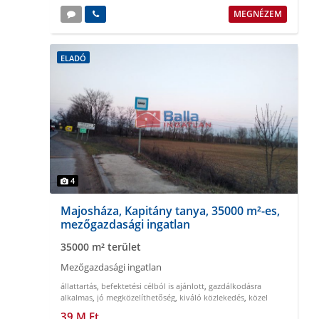
MEGNÉZEM
ELADÓ
4
Majosháza, Kapitány tanya, 35000 m²-es,
mezőgazdasági ingatlan
35000 m² terület
Mezőgazdasági ingatlan
állattartás
,
befektetési célból is ajánlott
,
gazdálkodásra
alkalmas
,
jó megközelíthetőség
,
kiváló közlekedés
,
közel
Budapesthez
39 M Ft