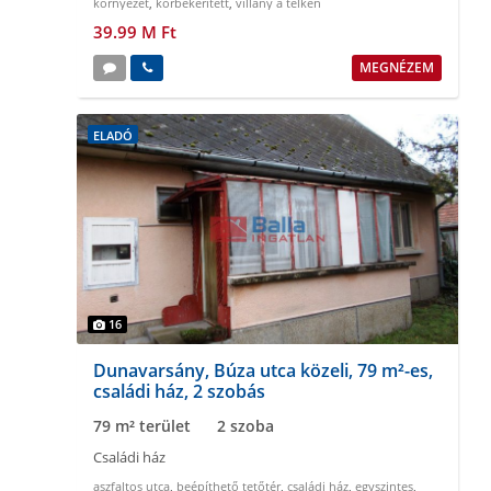
környezet
,
körbekeritett
,
villany a telken
39.99 M Ft
MEGNÉZEM
ELADÓ
16
Dunavarsány, Búza utca közeli, 79 m²-es,
családi ház, 2 szobás
79 m² terület
2 szoba
Családi ház
aszfaltos utca
,
beépíthető tetőtér
,
családi ház
,
egyszintes
,