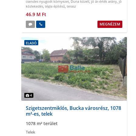
csendes nyugodt környezet
,
Duna közeli
,
jó ár-érték arány
,
jó
közlekedés
,
tégla építésű
,
terasz
46.9 M Ft
MEGNÉZEM
ELADÓ
4
Szigetszentmiklós, Bucka városrész, 1078
m²-es, telek
1078 m² terület
Telek