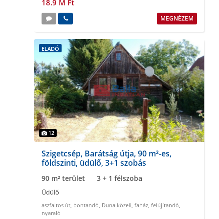
18.9 M Ft
MEGNÉZEM
ELADÓ
12
Szigetcsép, Barátság útja, 90 m²-es,
földszinti, üdülő, 3+1 szobás
90 m² terület
3 + 1 félszoba
Üdülő
aszfaltos út
,
bontandó
,
Duna közeli
,
faház
,
felújítandó
,
nyaraló