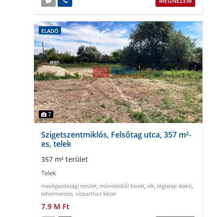
MEGNÉZEM
ELADÓ
7
Szigetszentmiklós, Felsőtag utca, 357 m²-
es, telek
357 m² terület
Telek
mezőgazdasági terület
,
művelésből kivett
,
sík
,
téglalap alakú
,
tehermentes
,
vízparthoz közel
7.9 M Ft