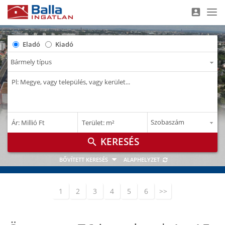
account_box
Nav
Eladó
Kiadó
–
–
Ár: Millió Ft
Terület: m²
M Ft
m²
search
BŐVÍTETT KERESÉS
ALAPHELYZET
1
2
3
4
5
6
>>