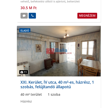
vehető
,
befektetési célból is ajánlott
,
belterületi
30.5 M Ft
MEGNÉZEM
ELADÓ
11
XXI. Kerület, ÍV utca, 40 m²-es, házrész, 1
szobás, felújítandó állapotú
40 m² terület
1 szoba
Házrész